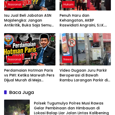
Nasional
Hukum
Isu Jual Beli Jabatan ASN
Penuh Haru dan
Majalengka: Jangan
Kehangatan, AKBP
Antikritik, Buka Saja Semua
Raswidiati Angraini, S.I.K.
Proses Rotasi dan Mutasi
Resmi Jabat Kapolres
Jabatan kepada Publik
Lampung Utara
Oleh: Aceng Syamsul
Hadie, S.Sos., MM. Ketua
Dewan Pembina Pusat
ASWIN
Nasional
News
Perdamaian Hotman Paris
Video Dugaan Juru Parkir
vs PWI: Ketika Marwah Pers
Beroperasi di Bawah
Dijual Murah di Meja
Rambu Larangan Parkir di
Kekuasaan Oleh: Aceng
Lubuklinggau Viral,
Syamsul Hadie (ASH)”
Warganet Soroti Dugaan
Baca Juga
Pelanggaran
Polsek Tugumulyo Polres Musi Rawas
Gelar Pembinaan dan Himbauan di
Lokasi Balap Liar Jalan Lintas Kalibening