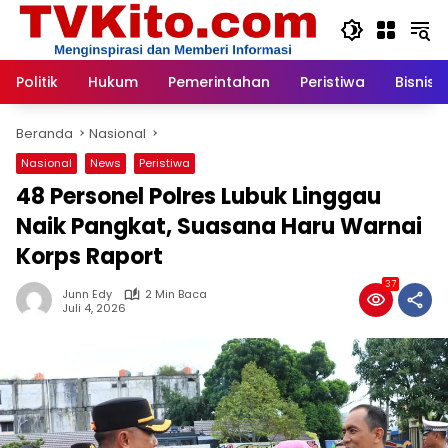
Langsung
ke
konten
Politik
Hukum
Pemerintahan
Peristiwa
Bisnis
Beranda
Nasional
Nasional
News
Peristiwa
48 Personel Polres Lubuk Linggau
Naik Pangkat, Suasana Haru Warnai
Korps Raport
37
Junn Edy
2 Min Baca
Juli 4, 2026