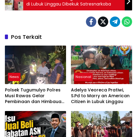
di Lubuk Linggau Dibekuk Satresnarkoba
Pos Terkait
News
Nasional
Polsek Tugumulyo Polres
Adelya Veoreca Pratiwi,
Musi Rawas Gelar
S.Pd to Marry an American
Pembinaan dan Himbauan
Citizen in Lubuk Linggau
di Lokasi Balap Liar Jalan
Lintas Kalibening