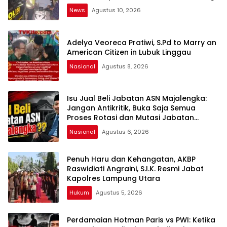
News
Agustus 10, 2026
Adelya Veoreca Pratiwi, S.Pd to Marry an
American Citizen in Lubuk Linggau
Nasional
Agustus 8, 2026
Isu Jual Beli Jabatan ASN Majalengka:
Jangan Antikritik, Buka Saja Semua
Proses Rotasi dan Mutasi Jabatan
kepada Publik Oleh: Aceng Syamsul
Nasional
Agustus 6, 2026
Hadie, S.Sos., MM. Ketua Dewan Pembina
Pusat ASWIN
Penuh Haru dan Kehangatan, AKBP
Raswidiati Angraini, S.I.K. Resmi Jabat
Kapolres Lampung Utara
Hukum
Agustus 5, 2026
Perdamaian Hotman Paris vs PWI: Ketika