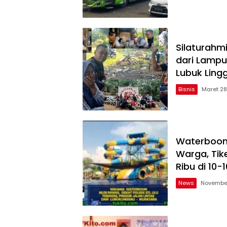
Silaturahm
dari Lampu
Lubuk Ling
Bisnis
Maret 28
Waterboom 
Warga, Tik
Ribu di 10
News
November