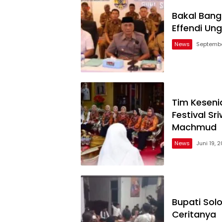
Bakal Bang
Effendi Ung
News
Septembe
Tim Keseni
Festival Sr
Machmud
News
Juni 19, 
Bupati Sol
Ceritanya