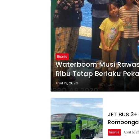
Bisnis
Waterboom Musi Rawas 
Ribu Tetap Berlaku Peka
Aman dan Nyaman
April 19, 2026
JET BUS 3+
Rombongan
Bisnis
April 5, 