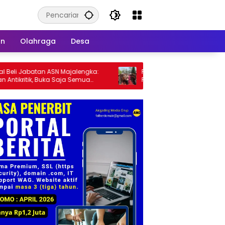
an
Olahraga
Desa
an ASN Majalengka:
Penuh Haru dan Kehangatan, AKBP
Buka Saja Semua
Raswidiati Angraini, S.I.K. Resmi Jabat
Mutasi Jabatan
Kapolres Lampung Utara
: Aceng Syamsul
Ketua Dewan Pembina