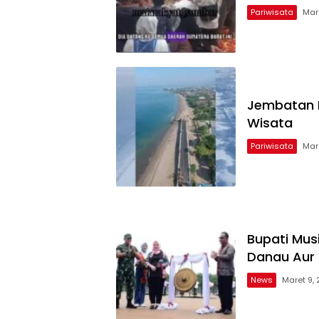
Pariwisata
Mar
Jembatan M
Wisata
Pariwisata
Mar
Bupati Mus
Danau Aur
News
Maret 9,