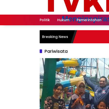
Langsung
ke
konten
Politik
Hukum
Pemerintahan
Breaking News
Pariwisata