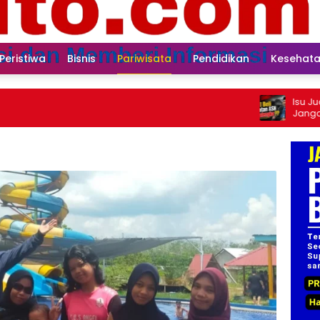
Peristiwa
Bisnis
Pariwisata
Pendidikan
Kesehat
Isu Jual Beli Jabat
Jangan Antikritik, 
Proses Rotasi dan 
kepada Publik Oleh
Hadie, S.Sos., MM. 
Pusat ASWIN