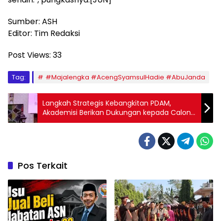
Sumber: ASH
Editor: Tim Redaksi
Post Views:
33
Tag:
#Majalengka #AcengSyamsulHadie #AbuJanda
Langkah Strategis Kebangkitan PDAM,
Akademisi Berikan Dukungan kepada Calon
Direktur
Pos Terkait