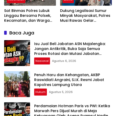
Sat Binmas Polres Lubuk
Dukung Legalisasi Sumur
Linggau Bersama Polsek,
Minyak Masyarakat, Polres
Kecamatan, dan Warga
Musi Rawas Gelar
Gelar Gotong Royong
Launching dan Ikrar
Bersihkan Siring Agung
Bersama di Muara Lakitan
Baca Juga
Isu Jual Beli Jabatan ASN Majalengka:
Jangan Antikritik, Buka Saja Semua
Proses Rotasi dan Mutasi Jabatan
kepada Publik Oleh: Aceng Syamsul
Nasional
Agustus 6, 2026
Hadie, S.Sos., MM. Ketua Dewan Pembina
Pusat ASWIN
Penuh Haru dan Kehangatan, AKBP
Raswidiati Angraini, S.I.K. Resmi Jabat
Kapolres Lampung Utara
Hukum
Agustus 5, 2026
Perdamaian Hotman Paris vs PWI: Ketika
Marwah Pers Dijual Murah di Meja
Kekuasaan Oleh: Aceng Syamsul Hadie