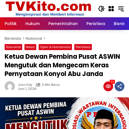
Langsung
ke
konten
Politik
Hukum
Pemerintahan
Peristiwa
Bisnis
Beranda
Nasional
Nasional
News
Opini & Humaniora
Peristiwa
Ketua Dewan Pembina Pusat ASWIN
Mengutuk dan Mengecam Keras
Pernyataan Konyol Abu Janda
33
Junn Edy
3 Min Baca
Juni 1, 2026