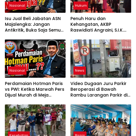
Nasional
Hukum
Isu Jual Beli Jabatan ASN
Penuh Haru dan
Majalengka: Jangan
Kehangatan, AKBP
Antikritik, Buka Saja Semua
Raswidiati Angraini, S.I.K.
Proses Rotasi dan Mutasi
Resmi Jabat Kapolres
Jabatan kepada Publik
Lampung Utara
Oleh: Aceng Syamsul
Hadie, S.Sos., MM. Ketua
Dewan Pembina Pusat
ASWIN
Nasional
News
Perdamaian Hotman Paris
Video Dugaan Juru Parkir
vs PWI: Ketika Marwah Pers
Beroperasi di Bawah
Dijual Murah di Meja
Rambu Larangan Parkir di
Kekuasaan Oleh: Aceng
Lubuklinggau Viral,
Syamsul Hadie (ASH)”
Warganet Soroti Dugaan
Pelanggaran
Kesehatan
Bisnis