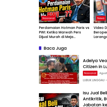
MM. Ke
Pusat 
Nasional
News
Perdamaian Hotman Paris vs
Video D
PWI: Ketika Marwah Pers
Berope
Dijual Murah di Meja
Laranga
Kekuasaan Oleh: Aceng
Lubukli
Syamsul Hadie (ASH)”
Wargan
Baca Juga
Pelang
Adelya Veo
Citizen in 
Nasional
Agust
LUBUK LINGGAU –
Isu Jual B
Antikritik,
Jabatan ke