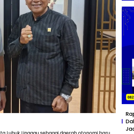
Ra
Da
Ja
ta Lubuk Linggau sebagai daerah otonomi baru