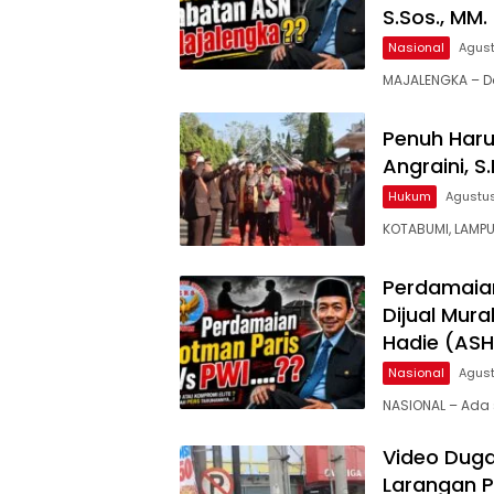
S.Sos., MM
Nasional
Agust
MAJALENGKA – D
Penuh Haru
Angraini, S
Hukum
Agustus
KOTABUMI, LAMPU
Perdamaian
Dijual Mur
Hadie (ASH
Nasional
Agust
NASIONAL – Ada
Video Duga
Larangan Pa