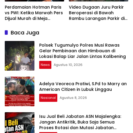
Perdamaian Hotman Paris
Video Dugaan Juru Parkir
vs PWI: Ketika Marwah Pers
Beroperasi di Bawah
Dijual Murah di Meja
Rambu Larangan Parkir di
Kekuasaan Oleh: Aceng
Lubuklinggau Viral,
Syamsul Hadie (ASH)”
Warganet Soroti Dugaan
Baca Juga
Pelanggaran
Polsek Tugumulyo Polres Musi Rawas
Gelar Pembinaan dan Himbauan di
Lokasi Balap Liar Jalan Lintas Kalibening
News
Agustus 10, 2026
Adelya Veoreca Pratiwi, S.Pd to Marry an
American Citizen in Lubuk Linggau
Nasional
Agustus 8, 2026
Isu Jual Beli Jabatan ASN Majalengka:
Jangan Antikritik, Buka Saja Semua
Proses Rotasi dan Mutasi Jabatan