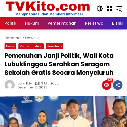
Langsung
ke
konten
Politik
Hukum
Pemerintahan
Peristiwa
Bisnis
Beranda
News
News
Pemerintahan
Peristiwa
Pemenuhan Janji Politik, Wali Kota
Lubuklinggau Serahkan Seragam
Sekolah Gratis Secara Menyeluruh
262
Junn Edy
3 Min Baca
Desember 13, 2025