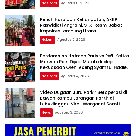
kepada Publik Oleh: Aceng Syamsul
Nasional
Agustus 6, 2026
Hadie, S.Sos., MM. Ketua Dewan Pembina
Pusat ASWIN
Penuh Haru dan Kehangatan, AKBP
Raswidiati Angraini, S.I.K. Resmi Jabat
Kapolres Lampung Utara
Hukum
Agustus 5, 2026
Perdamaian Hotman Paris vs PWI: Ketika
Marwah Pers Dijual Murah di Meja
Kekuasaan Oleh: Aceng Syamsul Hadie
(ASH)”
Nasional
Agustus 4, 2026
Video Dugaan Juru Parkir Beroperasi di
Bawah Rambu Larangan Parkir di
Lubuklinggau Viral, Warganet Soroti
Dugaan Pelanggaran
News
Agustus 3, 2026