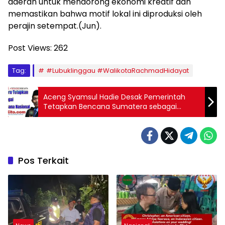
daerah untuk mendorong ekonomi kreatif dan
memastikan bahwa motif lokal ini diproduksi oleh
perajin setempat.(Jun).
Post Views:
262
Tag:
#Lubuklinggau #WalikotaRachmadHidayat
Aceng Syamsul Hadie Desak Pemerintah
Tetapkan Bencana Sumatera sebagai
Bencana Nasional
Pos Terkait