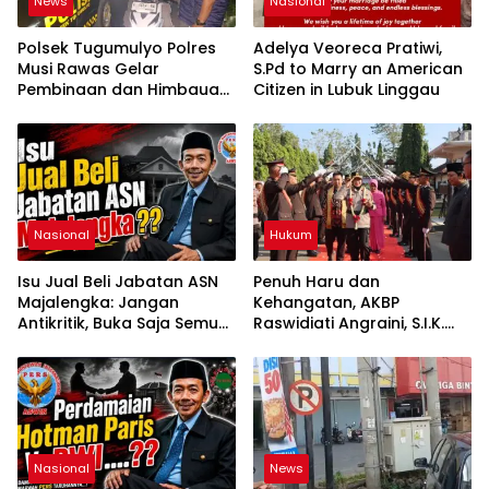
News
Nasional
Polsek Tugumulyo Polres
Adelya Veoreca Pratiwi,
Musi Rawas Gelar
S.Pd to Marry an American
Pembinaan dan Himbauan
Citizen in Lubuk Linggau
di Lokasi Balap Liar Jalan
Lintas Kalibening
Nasional
Hukum
Isu Jual Beli Jabatan ASN
Penuh Haru dan
Majalengka: Jangan
Kehangatan, AKBP
Antikritik, Buka Saja Semua
Raswidiati Angraini, S.I.K.
Proses Rotasi dan Mutasi
Resmi Jabat Kapolres
Jabatan kepada Publik
Lampung Utara
Oleh: Aceng Syamsul
Hadie, S.Sos., MM. Ketua
Dewan Pembina Pusat
ASWIN
Nasional
News