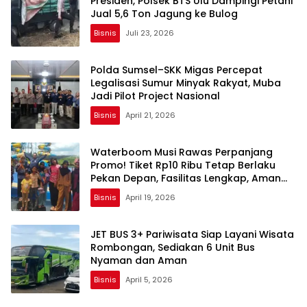
Presiden, Polsek BTS Ulu Dampingi Petani
Jual 5,6 Ton Jagung ke Bulog
Bisnis
Juli 23, 2026
Polda Sumsel–SKK Migas Percepat
Legalisasi Sumur Minyak Rakyat, Muba
Jadi Pilot Project Nasional
Bisnis
April 21, 2026
Waterboom Musi Rawas Perpanjang
Promo! Tiket Rp10 Ribu Tetap Berlaku
Pekan Depan, Fasilitas Lengkap, Aman
dan Nyaman
Bisnis
April 19, 2026
JET BUS 3+ Pariwisata Siap Layani Wisata
Rombongan, Sediakan 6 Unit Bus
Nyaman dan Aman
Bisnis
April 5, 2026