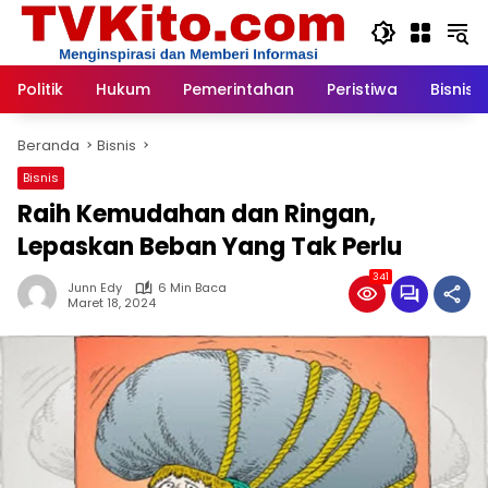
Langsung
ke
konten
Politik
Hukum
Pemerintahan
Peristiwa
Bisnis
Beranda
Bisnis
Bisnis
Raih Kemudahan dan Ringan,
Lepaskan Beban Yang Tak Perlu
341
Junn Edy
6 Min Baca
Maret 18, 2024