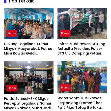
Pos Terkait
Bisnis
Bisnis
Dukung Legalisasi Sumur
Polres Musi Rawas Dukung
Minyak Masyarakat, Polres
Astacita Presiden, Polsek
Musi Rawas Gelar
BTS Ulu Dampingi Petani
Launching dan Ikrar
Jual 5,6 Ton Jagung ke
Bersama di Muara Lakitan
Bulog
Bisnis
Bisnis
Waterboom Musi Rawas
Polda Sumsel–SKK Migas
Perpanjang Promo! Tiket
Percepat Legalisasi Sumur
Rp10 Ribu Tetap Berlaku
Minyak Rakyat, Muba Jadi