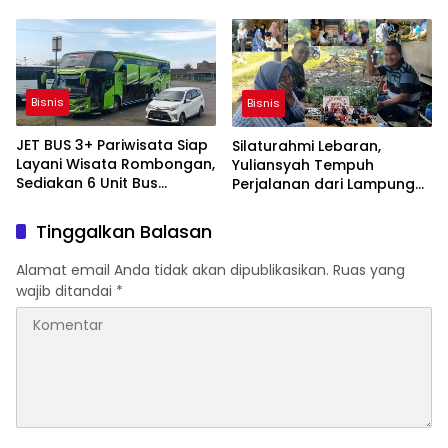
Pekan Depan, Fasilitas
Pilot Project Nasional
Lengkap, Aman dan
Nyaman
Bisnis
Bisnis
JET BUS 3+ Pariwisata Siap
Silaturahmi Lebaran,
Layani Wisata Rombongan,
Yuliansyah Tempuh
Sediakan 6 Unit Bus
Perjalanan dari Lampung
Nyaman dan Aman
Timur Demi Temui Sahabat
Lama di Lubuk Linggau
Tinggalkan Balasan
Alamat email Anda tidak akan dipublikasikan.
Ruas yang
wajib ditandai
*