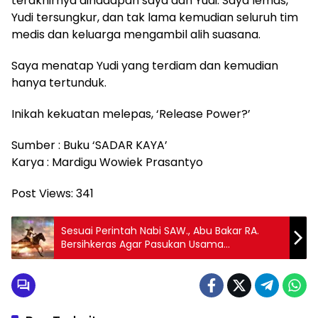
terakhirnya dihadapan saya dan Yudi. Saya lemas,
Yudi tersungkur, dan tak lama kemudian seluruh tim
medis dan keluarga mengambil alih suasana.
Saya menatap Yudi yang terdiam dan kemudian
hanya tertunduk.
Inikah kekuatan melepas, ‘Release Power?’
Sumber : Buku ‘SADAR KAYA’
Karya : Mardigu Wowiek Prasantyo
Post Views:
341
Sesuai Perintah Nabi SAW., Abu Bakar RA.
Bersihkeras Agar Pasukan Usama
Diberangkatkan