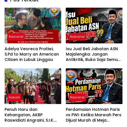
Nasional
Nasional
Adelya Veoreca Pratiwi,
Isu Jual Beli Jabatan ASN
S.Pd to Marry an American
Majalengka: Jangan
Citizen in Lubuk Linggau
Antikritik, Buka Saja Semua
Proses Rotasi dan Mutasi
Jabatan kepada Publik
Oleh: Aceng Syamsul
Hadie, S.Sos., MM. Ketua
Dewan Pembina Pusat
ASWIN
Hukum
Nasional
Penuh Haru dan
Perdamaian Hotman Paris
Kehangatan, AKBP
vs PWI: Ketika Marwah Pers
Raswidiati Angraini, S.I.K.
Dijual Murah di Meja
Resmi Jabat Kapolres
Kekuasaan Oleh: Aceng