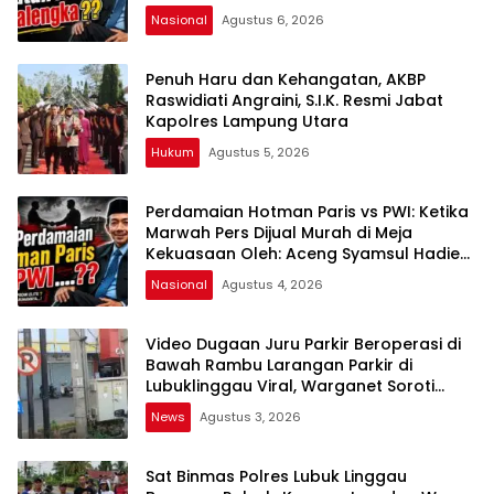
kepada Publik Oleh: Aceng Syamsul
Nasional
Agustus 6, 2026
Hadie, S.Sos., MM. Ketua Dewan Pembina
Pusat ASWIN
Penuh Haru dan Kehangatan, AKBP
Raswidiati Angraini, S.I.K. Resmi Jabat
Kapolres Lampung Utara
Hukum
Agustus 5, 2026
Perdamaian Hotman Paris vs PWI: Ketika
Marwah Pers Dijual Murah di Meja
Kekuasaan Oleh: Aceng Syamsul Hadie
(ASH)”
Nasional
Agustus 4, 2026
Video Dugaan Juru Parkir Beroperasi di
Bawah Rambu Larangan Parkir di
Lubuklinggau Viral, Warganet Soroti
Dugaan Pelanggaran
News
Agustus 3, 2026
Sat Binmas Polres Lubuk Linggau