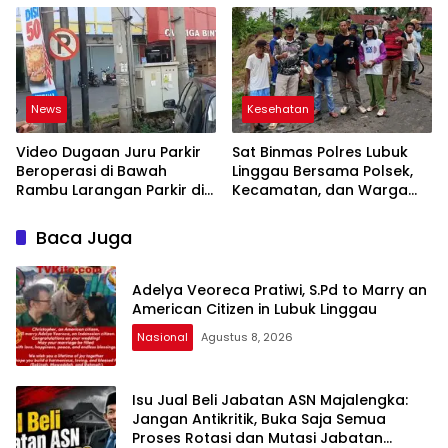
Lampung Utara
Syamsul Hadie (ASH)”
News
Kesehatan
Video Dugaan Juru Parkir
Sat Binmas Polres Lubuk
Beroperasi di Bawah
Linggau Bersama Polsek,
Rambu Larangan Parkir di
Kecamatan, dan Warga
Lubuklinggau Viral,
Gelar Gotong Royong
Warganet Soroti Dugaan
Bersihkan Siring Agung
Baca Juga
Pelanggaran
Adelya Veoreca Pratiwi, S.Pd to Marry an
American Citizen in Lubuk Linggau
Nasional
Agustus 8, 2026
Isu Jual Beli Jabatan ASN Majalengka:
Jangan Antikritik, Buka Saja Semua
Proses Rotasi dan Mutasi Jabatan