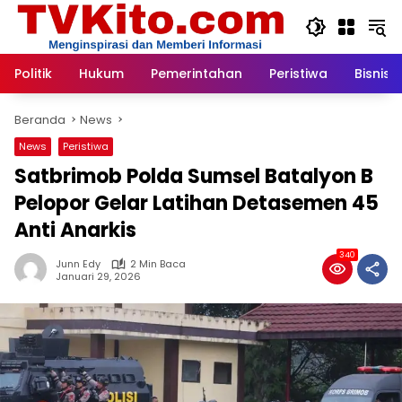
Langsung
ke
konten
Politik
Hukum
Pemerintahan
Peristiwa
Bisnis
Beranda
News
News
Peristiwa
Satbrimob Polda Sumsel Batalyon B
Pelopor Gelar Latihan Detasemen 45
Anti Anarkis
340
Junn Edy
2 Min Baca
Januari 29, 2026