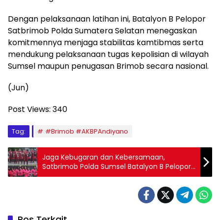
Dengan pelaksanaan latihan ini, Batalyon B Pelopor
Satbrimob Polda Sumatera Selatan menegaskan
komitmennya menjaga stabilitas kamtibmas serta
mendukung pelaksanaan tugas kepolisian di wilayah
Sumsel maupun penugasan Brimob secara nasional.
(Jun)
Post Views:
340
Tag:
#Brimob #AKBPAndiyano
Jaga Kebugaran dan Kebersamaan,
Satbrimob Polda Sumsel Batalyon B Pelopor
Bersama Bhayangkari Gelar Senam Bersama
Pos Terkait