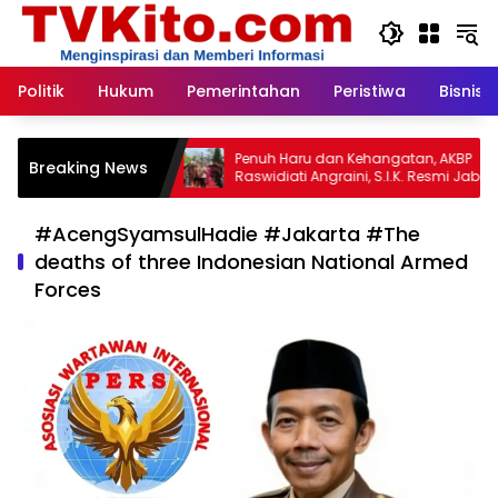
Langsung
ke
konten
Politik
Hukum
Pemerintahan
Peristiwa
Bisnis
ka:
Penuh Haru dan Kehangatan, AKBP
Perd
Breaking News
Raswidiati Angraini, S.I.K. Resmi Jabat
Marw
Kapolres Lampung Utara
Kek
(ASH
mbina
#AcengSyamsulHadie #Jakarta #The
deaths of three Indonesian National Armed
Forces