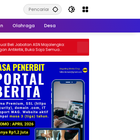
an
Olahraga
Desa
Jabatan ASN Majalengka:
Penuh Haru dan Kehangatan, AKBP
tik, Buka Saja Semua
Raswidiati Angraini, S.I.K. Resmi Ja
 dan Mutasi Jabatan
Kapolres Lampung Utara
 Oleh: Aceng Syamsul
 MM. Ketua Dewan Pembina