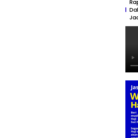
Ra
Da
Ja