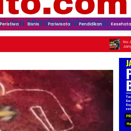
Peristiwa
Bisnis
Pariwisata
Pendidikan
Kesehat
Isu Jual Beli 
Jangan Antikri
Proses Rotasi
kepada Publik
Hadie, S.Sos.,
Pusat ASWIN