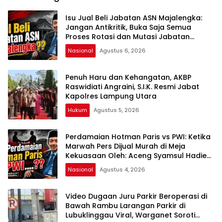
Isu Jual Beli Jabatan ASN Majalengka:
Jangan Antikritik, Buka Saja Semua
Proses Rotasi dan Mutasi Jabatan
kepada Publik Oleh: Aceng Syamsul
Nasional
Agustus 6, 2026
Hadie, S.Sos., MM. Ketua Dewan Pembina
Pusat ASWIN
Penuh Haru dan Kehangatan, AKBP
Raswidiati Angraini, S.I.K. Resmi Jabat
Kapolres Lampung Utara
Hukum
Agustus 5, 2026
Perdamaian Hotman Paris vs PWI: Ketika
Marwah Pers Dijual Murah di Meja
Kekuasaan Oleh: Aceng Syamsul Hadie
(ASH)”
Nasional
Agustus 4, 2026
Video Dugaan Juru Parkir Beroperasi di
Bawah Rambu Larangan Parkir di
Lubuklinggau Viral, Warganet Soroti