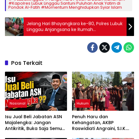
#Kapolres Lubuk Linggau Santuni Puluhan Anak Yatim di
Pondok Al-Fatih #Momentum Menghidupkan Syiar Islam
Jelang Hari Bhayangkara ke-80, Polres Lubuk
Linggau Anjangsana ke Rumah
Purnawirawan dan Warakawuri
Pos Terkait
Nasional
Hukum
Isu Jual Beli Jabatan ASN
Penuh Haru dan
Majalengka: Jangan
Kehangatan, AKBP
Antikritik, Buka Saja Semua
Raswidiati Angraini, S.I.K.
Proses Rotasi dan Mutasi
Resmi Jabat Kapolres