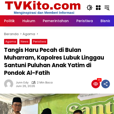
Langsung
ke
konten
Politik
Hukum
Pemerintahan
Peristiwa
Bisnis
Beranda
Agama
Agama
News
Peristiwa
Tangis Haru Pecah di Bulan
Muharram, Kapolres Lubuk Linggau
Santuni Puluhan Anak Yatim di
Pondok Al-Fatih
30
Junn Edy
2 Min Baca
Juni 26, 2026