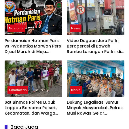
Jabatan kepada Publik
Lampung Utara
Oleh: Aceng Syamsul
Hadie, S.Sos., MM. Ketua
Dewan Pembina Pusat
ASWIN
Nasional
News
Perdamaian Hotman Paris
Video Dugaan Juru Parkir
vs PWI: Ketika Marwah Pers
Beroperasi di Bawah
Dijual Murah di Meja
Rambu Larangan Parkir di
Kekuasaan Oleh: Aceng
Lubuklinggau Viral,
Syamsul Hadie (ASH)”
Warganet Soroti Dugaan
Pelanggaran
Kesehatan
Bisnis
Sat Binmas Polres Lubuk
Dukung Legalisasi Sumur
Linggau Bersama Polsek,
Minyak Masyarakat, Polres
Kecamatan, dan Warga
Musi Rawas Gelar
Gelar Gotong Royong
Launching dan Ikrar
Bersihkan Siring Agung
Bersama di Muara Lakitan
Baca Juga