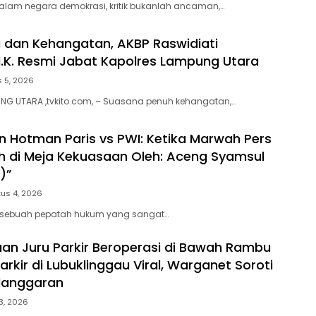
alam negara demokrasi, kritik bukanlah ancaman,…
 dan Kehangatan, AKBP Raswidiati
.I.K. Resmi Jabat Kapolres Lampung Utara
 5, 2026
NG UTARA ,tvkito.com, – Suasana penuh kehangatan,…
 Hotman Paris vs PWI: Ketika Marwah Pers
ah di Meja Kekuasaan Oleh: Aceng Syamsul
)”
us 4, 2026
 sebuah pepatah hukum yang sangat…
an Juru Parkir Beroperasi di Bawah Rambu
rkir di Lubuklinggau Viral, Warganet Soroti
langgaran
3, 2026