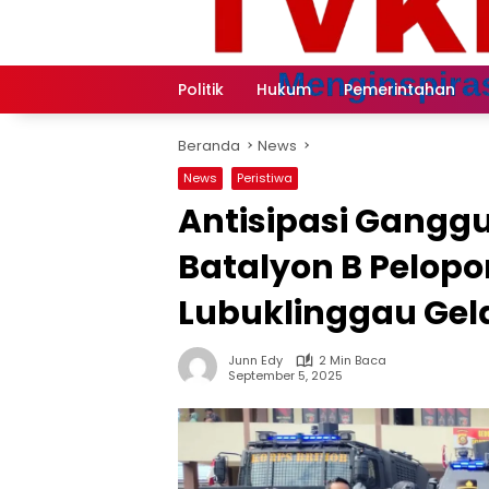
Langsung
ke
konten
Politik
Hukum
Pemerintahan
Beranda
News
News
Peristiwa
Antisipasi Gang
Batalyon B Pelopo
Lubuklinggau Gela
Junn Edy
2 Min Baca
September 5, 2025