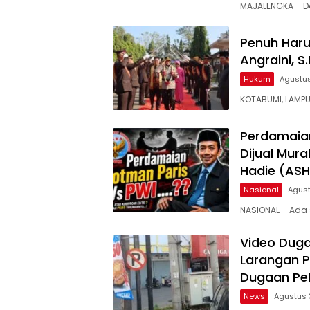
MAJALENGKA – D
Penuh Haru
Angraini, S
Hukum
Agustus
KOTABUMI, LAMPU
Perdamaian
Dijual Mur
Hadie (ASH
Nasional
Agust
NASIONAL – Ada
Video Duga
Larangan Pa
Dugaan Pe
News
Agustus 