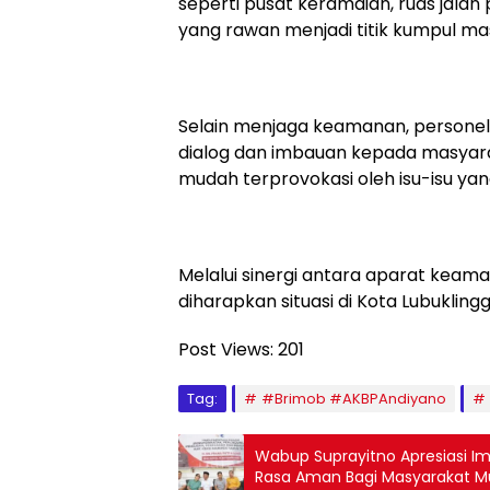
seperti pusat keramaian, ruas jala
yang rawan menjadi titik kumpul ma
Selain menjaga keamanan, personel
dialog dan imbauan kepada masyara
mudah terprovokasi oleh isu-isu ya
Melalui sinergi antara aparat keama
diharapkan situasi di Kota Lubukling
Post Views:
201
Tag:
#Brimob #AKBPAndiyano
Wabup Suprayitno Apresiasi Implemen
Rasa Aman Bagi Masyarakat M