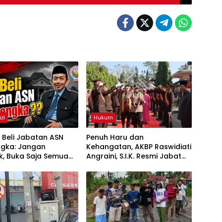
al
Hukum
l Beli Jabatan ASN
Penuh Haru dan
ngka: Jangan
Kehangatan, AKBP Raswidiati
tik, Buka Saja Semua
Angraini, S.I.K. Resmi Jabat
Rotasi dan Mutasi
Kapolres Lampung Utara
 kepada Publik Oleh:
yamsul Hadie, S.Sos.,
tua Dewan Pembina
ASWIN