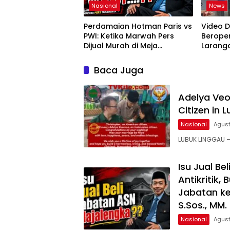
Nasional
News
Perdamaian Hotman Paris vs
Video D
PWI: Ketika Marwah Pers
Berope
Dijual Murah di Meja
Laranga
Kekuasaan Oleh: Aceng
Lubukli
Syamsul Hadie (ASH)”
Wargan
Baca Juga
Pelang
Adelya Veo
Citizen in 
Nasional
Agust
LUBUK LINGGAU –
Isu Jual B
Antikritik,
Jabatan ke
S.Sos., MM
Nasional
Agust