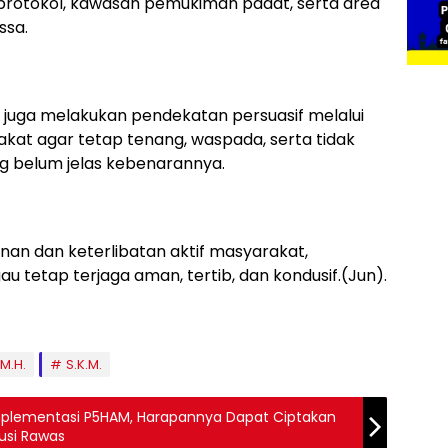
n protokol, kawasan pemukiman padat, serta area
ssa.
 juga melakukan pendekatan persuasif melalui
kat agar tetap tenang, waspada, serta tidak
ng belum jelas kebenarannya.
nan dan keterlibatan aktif masyarakat,
gau tetap terjaga aman, tertib, dan kondusif.(Jun).
M.H.
S.K.M.
tasi P5HAM, Harapannya Dapat Ciptakan
usi Rawas