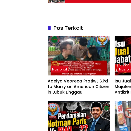
Pos Terkait
Nasional
Nasion
Adelya Veoreca Pratiwi, S.Pd
Isu Jua
to Marry an American Citizen
Majale
in Lubuk Linggau
Antikri
Proses 
Jabatan
Aceng S
MM. Ke
Pusat 