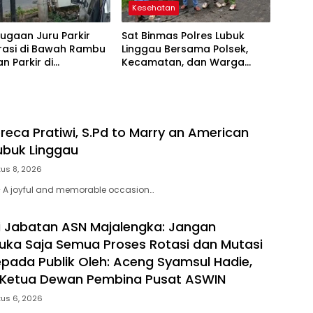
Kesehatan
ugaan Juru Parkir
Sat Binmas Polres Lubuk
rasi di Bawah Rambu
Linggau Bersama Polsek,
n Parkir di
Kecamatan, dan Warga
nggau Viral,
Gelar Gotong Royong
et Soroti Dugaan
Bersihkan Siring Agung
garan
reca Pratiwi, S.Pd to Marry an American
Lubuk Linggau
us 8, 2026
 A joyful and memorable occasion…
eli Jabatan ASN Majalengka: Jangan
 Buka Saja Semua Proses Rotasi dan Mutasi
pada Publik Oleh: Aceng Syamsul Hadie,
. Ketua Dewan Pembina Pusat ASWIN
us 6, 2026