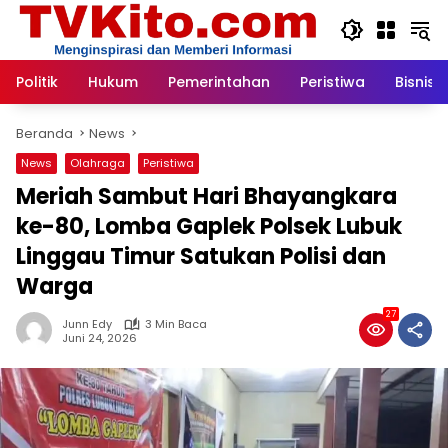
Langsung
ke
konten
Politik
Hukum
Pemerintahan
Peristiwa
Bisnis
Beranda
News
News
Olahraga
Peristiwa
Meriah Sambut Hari Bhayangkara
ke-80, Lomba Gaplek Polsek Lubuk
Linggau Timur Satukan Polisi dan
Warga
27
Junn Edy
3 Min Baca
Juni 24, 2026