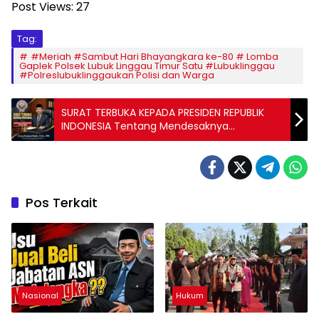
Post Views:
27
Tag:
#Meriah #Sambut Hari Bhayangkara ke-80 # Lomba
Gaplek Polsek Lubuk Linggau Timur Satu #Lubuklinggau
#Polreslubuklinggaukan Polisi dan Warga
SURAT TERBUKA KEPADA PRESIDEN REPUBLIK
INDONESIA Tentang Mendesaknya
Moratorium Total Program Makan Bergizi
Gratis (MBG)
Pos Terkait
Nasional
Hukum