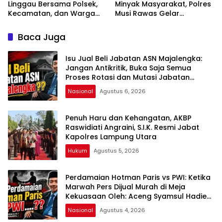
Linggau Bersama Polsek,
Minyak Masyarakat, Polres
Kecamatan, dan Warga
Musi Rawas Gelar
Gelar Gotong Royong
Launching dan Ikrar
Bersihkan Siring Agung
Bersama di Muara Lakitan
Baca Juga
Isu Jual Beli Jabatan ASN Majalengka:
Jangan Antikritik, Buka Saja Semua
Proses Rotasi dan Mutasi Jabatan
kepada Publik Oleh: Aceng Syamsul
Nasional
Agustus 6, 2026
Hadie, S.Sos., MM. Ketua Dewan Pembina
Pusat ASWIN
Penuh Haru dan Kehangatan, AKBP
Raswidiati Angraini, S.I.K. Resmi Jabat
Kapolres Lampung Utara
Hukum
Agustus 5, 2026
Perdamaian Hotman Paris vs PWI: Ketika
Marwah Pers Dijual Murah di Meja
Kekuasaan Oleh: Aceng Syamsul Hadie
(ASH)”
Nasional
Agustus 4, 2026