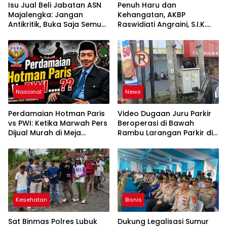
Isu Jual Beli Jabatan ASN
Penuh Haru dan
Majalengka: Jangan
Kehangatan, AKBP
Antikritik, Buka Saja Semua
Raswidiati Angraini, S.I.K.
Proses Rotasi dan Mutasi
Resmi Jabat Kapolres
Jabatan kepada Publik
Lampung Utara
Oleh: Aceng Syamsul
Hadie, S.Sos., MM. Ketua
Dewan Pembina Pusat
ASWIN
Nasional
News
Perdamaian Hotman Paris
Video Dugaan Juru Parkir
vs PWI: Ketika Marwah Pers
Beroperasi di Bawah
Dijual Murah di Meja
Rambu Larangan Parkir di
Kekuasaan Oleh: Aceng
Lubuklinggau Viral,
Syamsul Hadie (ASH)”
Warganet Soroti Dugaan
Pelanggaran
Kesehatan
Bisnis
Sat Binmas Polres Lubuk
Dukung Legalisasi Sumur