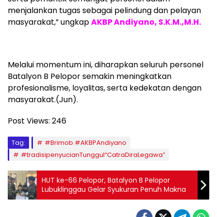
menjalankan tugas sebagai pelindung dan pelayan
masyarakat,” ungkap
AKBP Andiyano, S.K.M.,M.H.
Melalui momentum ini, diharapkan seluruh personel
Batalyon B Pelopor semakin meningkatkan
profesionalisme, loyalitas, serta kedekatan dengan
masyarakat.(Jun).
Post Views:
246
Tag:
#Brimob #AKBPAndiyano
#tradisipenyucianTunggul“CatraDiraLegawa”
HUT ke-66 Pelopor, Batalyon B Pelopor
Lubuklinggau Gelar Syukuran Penuh Makna