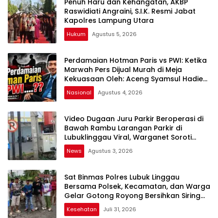
Penuh Haru dan Kehangatan, AKBP
Raswidiati Angraini, S.I.K. Resmi Jabat
Kapolres Lampung Utara
Hukum
Agustus 5, 2026
Perdamaian Hotman Paris vs PWI: Ketika
Marwah Pers Dijual Murah di Meja
Kekuasaan Oleh: Aceng Syamsul Hadie
(ASH)”
Nasional
Agustus 4, 2026
Video Dugaan Juru Parkir Beroperasi di
Bawah Rambu Larangan Parkir di
Lubuklinggau Viral, Warganet Soroti
Dugaan Pelanggaran
News
Agustus 3, 2026
Sat Binmas Polres Lubuk Linggau
Bersama Polsek, Kecamatan, dan Warga
Gelar Gotong Royong Bersihkan Siring
Agung
Kesehatan
Juli 31, 2026