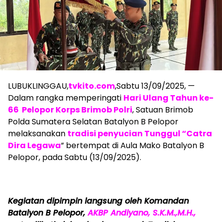
LUBUKLINGGAU,
tvkito.com
,Sabtu 13/09/2025, —
Dalam rangka memperingati
Hari Ulang Tahun ke-
66 Pelopor Korps Brimob Polri
, Satuan Brimob
Polda Sumatera Selatan Batalyon B Pelopor
melaksanakan
tradisi penyucian Tunggul “Catra
Dira Legawa
” bertempat di Aula Mako Batalyon B
Pelopor, pada Sabtu (13/09/2025).
Kegiatan dipimpin langsung oleh Komandan
Batalyon B Pelopor,
AKBP Andiyano, S.K.M.,M.H.,