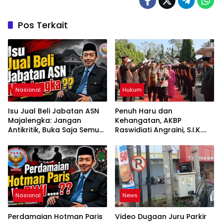
Pos Terkait
Nasional
Hukum
Isu Jual Beli Jabatan ASN
Penuh Haru dan
Majalengka: Jangan
Kehangatan, AKBP
Antikritik, Buka Saja Semua
Raswidiati Angraini, S.I.K.
Proses Rotasi dan Mutasi
Resmi Jabat Kapolres
Jabatan kepada Publik
Lampung Utara
Oleh: Aceng Syamsul
Hadie, S.Sos., MM. Ketua
Dewan Pembina Pusat
ASWIN
Nasional
News
Perdamaian Hotman Paris
Video Dugaan Juru Parkir