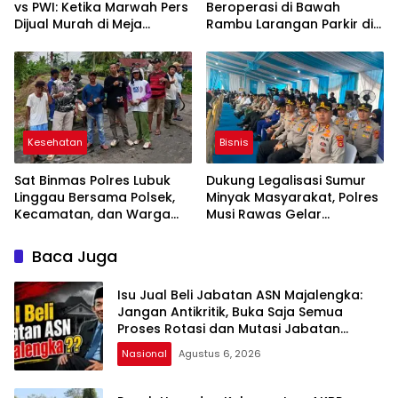
vs PWI: Ketika Marwah Pers
Beroperasi di Bawah
Dijual Murah di Meja
Rambu Larangan Parkir di
Kekuasaan Oleh: Aceng
Lubuklinggau Viral,
Syamsul Hadie (ASH)”
Warganet Soroti Dugaan
Pelanggaran
Kesehatan
Bisnis
Sat Binmas Polres Lubuk
Dukung Legalisasi Sumur
Linggau Bersama Polsek,
Minyak Masyarakat, Polres
Kecamatan, dan Warga
Musi Rawas Gelar
Gelar Gotong Royong
Launching dan Ikrar
Bersihkan Siring Agung
Bersama di Muara Lakitan
Baca Juga
Isu Jual Beli Jabatan ASN Majalengka:
Jangan Antikritik, Buka Saja Semua
Proses Rotasi dan Mutasi Jabatan
kepada Publik Oleh: Aceng Syamsul
Nasional
Agustus 6, 2026
Hadie, S.Sos., MM. Ketua Dewan Pembina
Pusat ASWIN