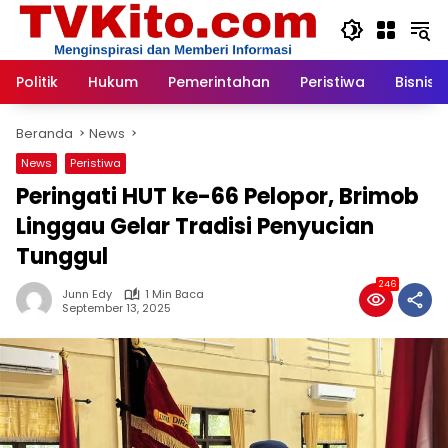
Langsung
ke
konten
Politik
Hukum
Pemerintahan
Peristiwa
Bisnis
Beranda
News
News
Peristiwa
Peringati HUT ke-66 Pelopor, Brimob
Linggau Gelar Tradisi Penyucian
Tunggul
246
Junn Edy
1 Min Baca
September 13, 2025