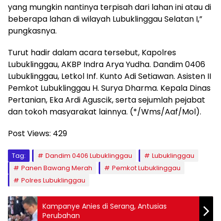
yang mungkin nantinya terpisah dari lahan ini atau di
beberapa lahan di wilayah Lubuklinggau Selatan I,”
pungkasnya.
Turut hadir dalam acara tersebut, Kapolres
Lubuklinggau, AKBP Indra Arya Yudha. Dandim 0406
Lubuklinggau, Letkol Inf. Kunto Adi Setiawan. Asisten II
Pemkot Lubuklinggau H. Surya Dharma. Kepala Dinas
Pertanian, Eka Ardi Aguscik, serta sejumlah pejabat
dan tokoh masyarakat lainnya. (*/Wms/Aaf/Mol).
Post Views:
429
Tag:
Dandim 0406 Lubuklinggau
Lubuklinggau
Panen Bawang Merah
Pemkot Lubuklinggau
Polres Lubuklinggau
Kampanye Anies di Serang, Antusias
Perubahan