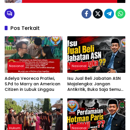
Pos Terkait
Nasional
Nasional
Adelya Veoreca Pratiwi,
Isu Jual Beli Jabatan ASN
S.Pd to Marry an American
Majalengka: Jangan
Citizen in Lubuk Linggau
Antikritik, Buka Saja Semua
Proses Rotasi dan Mutasi
Jabatan kepada Publik
Oleh: Aceng Syamsul
Hadie, S.Sos., MM. Ketua
Dewan Pembina Pusat
ASWIN
Hukum
Nasional