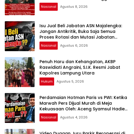
Nasional
Agustus 8, 2026
Isu Jual Beli Jabatan ASN Majalengka:
Jangan Antikritik, Buka Saja Semua
Proses Rotasi dan Mutasi Jabatan
kepada Publik Oleh: Aceng Syamsul
Nasional
Agustus 6, 2026
Hadie, S.Sos., MM. Ketua Dewan Pembina
Pusat ASWIN
Penuh Haru dan Kehangatan, AKBP
Raswidiati Angraini, S.I.K. Resmi Jabat
Kapolres Lampung Utara
Hukum
Agustus 5, 2026
Perdamaian Hotman Paris vs PWI: Ketika
Marwah Pers Dijual Murah di Meja
Kekuasaan Oleh: Aceng Syamsul Hadie
(ASH)”
Nasional
Agustus 4, 2026
Video Dugaan Juru Parkir Beroperasi di