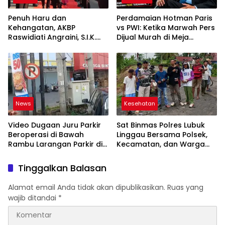
Penuh Haru dan
Perdamaian Hotman Paris
Kehangatan, AKBP
vs PWI: Ketika Marwah Pers
Raswidiati Angraini, S.I.K.
Dijual Murah di Meja
Resmi Jabat Kapolres
Kekuasaan Oleh: Aceng
Lampung Utara
Syamsul Hadie (ASH)”
News
Kesehatan
Video Dugaan Juru Parkir
Sat Binmas Polres Lubuk
Beroperasi di Bawah
Linggau Bersama Polsek,
Rambu Larangan Parkir di
Kecamatan, dan Warga
Lubuklinggau Viral,
Gelar Gotong Royong
Warganet Soroti Dugaan
Bersihkan Siring Agung
Tinggalkan Balasan
Pelanggaran
Alamat email Anda tidak akan dipublikasikan.
Ruas yang
wajib ditandai
*