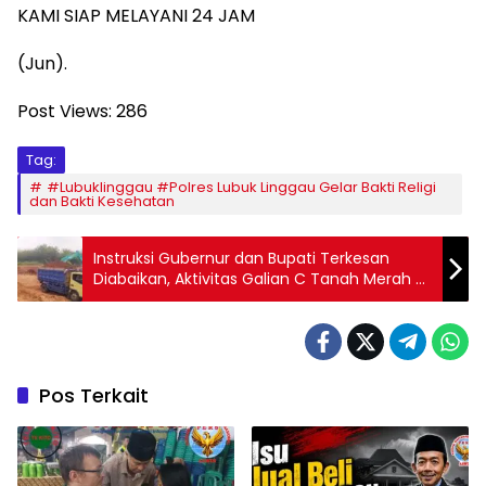
KAMI SIAP MELAYANI 24 JAM
(Jun).
Post Views:
286
Tag:
#Lubuklinggau #Polres Lubuk Linggau Gelar Bakti Religi
dan Bakti Kesehatan
Instruksi Gubernur dan Bupati Terkesan
Diabaikan, Aktivitas Galian C Tanah Merah di
Wilayah Kecamatan Cigasong Kian Marak
Pos Terkait