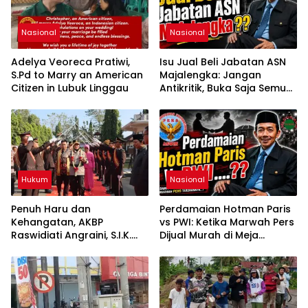
Nasional
Nasional
Adelya Veoreca Pratiwi,
Isu Jual Beli Jabatan ASN
S.Pd to Marry an American
Majalengka: Jangan
Citizen in Lubuk Linggau
Antikritik, Buka Saja Semua
Proses Rotasi dan Mutasi
Jabatan kepada Publik
Oleh: Aceng Syamsul
Hadie, S.Sos., MM. Ketua
Dewan Pembina Pusat
ASWIN
Hukum
Nasional
Penuh Haru dan
Perdamaian Hotman Paris
Kehangatan, AKBP
vs PWI: Ketika Marwah Pers
Raswidiati Angraini, S.I.K.
Dijual Murah di Meja
Resmi Jabat Kapolres
Kekuasaan Oleh: Aceng
Lampung Utara
Syamsul Hadie (ASH)”