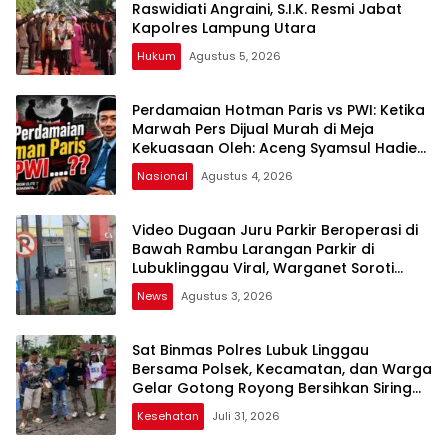
Raswidiati Angraini, S.I.K. Resmi Jabat
Kapolres Lampung Utara
Hukum
Agustus 5, 2026
Perdamaian Hotman Paris vs PWI: Ketika
Marwah Pers Dijual Murah di Meja
Kekuasaan Oleh: Aceng Syamsul Hadie
(ASH)”
Nasional
Agustus 4, 2026
Video Dugaan Juru Parkir Beroperasi di
Bawah Rambu Larangan Parkir di
Lubuklinggau Viral, Warganet Soroti
Dugaan Pelanggaran
News
Agustus 3, 2026
Sat Binmas Polres Lubuk Linggau
Bersama Polsek, Kecamatan, dan Warga
Gelar Gotong Royong Bersihkan Siring
Agung
Kesehatan
Juli 31, 2026