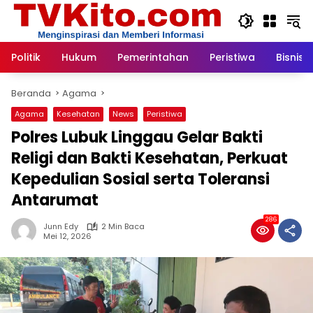
Langsung
ke
konten
Politik
Hukum
Pemerintahan
Peristiwa
Bisnis
Beranda
Agama
Agama
Kesehatan
News
Peristiwa
Polres Lubuk Linggau Gelar Bakti
Religi dan Bakti Kesehatan, Perkuat
Kepedulian Sosial serta Toleransi
Antarumat
286
Junn Edy
2 Min Baca
Mei 12, 2026