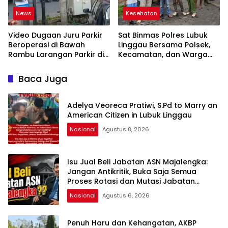
News
Kesehatan
Video Dugaan Juru Parkir
Sat Binmas Polres Lubuk
Beroperasi di Bawah
Linggau Bersama Polsek,
Rambu Larangan Parkir di
Kecamatan, dan Warga
Lubuklinggau Viral,
Gelar Gotong Royong
Warganet Soroti Dugaan
Bersihkan Siring Agung
Baca Juga
Pelanggaran
Adelya Veoreca Pratiwi, S.Pd to Marry an
American Citizen in Lubuk Linggau
Nasional
Agustus 8, 2026
Isu Jual Beli Jabatan ASN Majalengka:
Jangan Antikritik, Buka Saja Semua
Proses Rotasi dan Mutasi Jabatan
kepada Publik Oleh: Aceng Syamsul
Nasional
Agustus 6, 2026
Hadie, S.Sos., MM. Ketua Dewan Pembina
Pusat ASWIN
Penuh Haru dan Kehangatan, AKBP