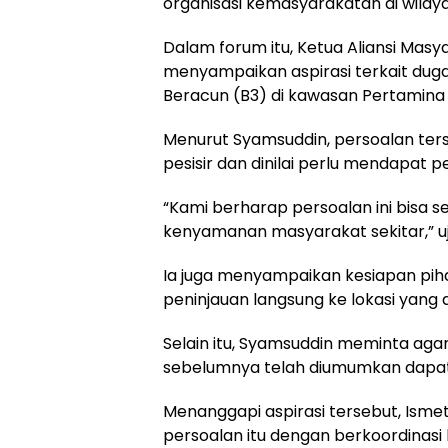
organisasi kemasyarakatan di wilaya
Dalam forum itu, Ketua Aliansi Masy
menyampaikan aspirasi terkait du
Beracun (B3) di kawasan Pertamina
Menurut Syamsuddin, persoalan ter
pesisir dan dinilai perlu mendapat p
“Kami berharap persoalan ini bisa s
kenyamanan masyarakat sekitar,” u
Ia juga menyampaikan kesiapan piha
peninjauan langsung ke lokasi yang 
Selain itu, Syamsuddin meminta ag
sebelumnya telah diumumkan dapat
Menanggapi aspirasi tersebut, Isme
persoalan itu dengan berkoordinasi 