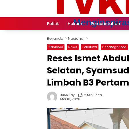
Langsung
ke
konten
Politik
Hukum
Pemerintahan
Beranda
Nasional
Nasional
News
Peristiwa
Uncategorized
Reses Ismet Abdul
Selatan, Syamsud
Limbah B3 Pertam
Junn Edy
2 Min Baca
Mei 10, 2026