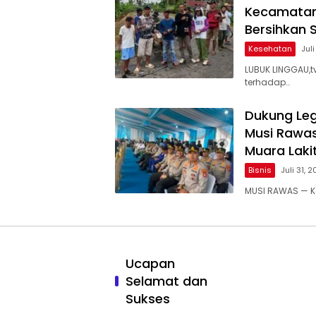
Kecamatan
Bersihkan 
Kesehatan
Juli
LUBUK LINGGAU,
terhadap…
Dukung Leg
Musi Rawas
Muara Laki
Bisnis
Juli 31, 
MUSI RAWAS — K
Ucapan
Selamat dan
Sukses