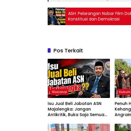
ASH: Pelarangan Nobar Film Do
Konstitusi dan Demokrasi
Pos Terkait
Nasional
Hukum
Isu Jual Beli Jabatan ASN
Penuh 
Majalengka: Jangan
Kehanga
Antikritik, Buka Saja Semua
Angraini
Proses Rotasi dan Mutasi
Kapolr
Jabatan kepada Publik Oleh: