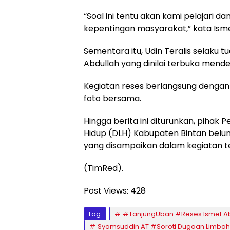
“Soal ini tentu akan kami pelajari d
kepentingan masyarakat,” kata Isme
Sementara itu, Udin Teralis selaku
Abdullah yang dinilai terbuka mende
Kegiatan reses berlangsung dengan
foto bersama.
Hingga berita ini diturunkan, piha
Hidup (DLH) Kabupaten Bintan belu
yang disampaikan dalam kegiatan t
(TimRed).
Post Views:
428
Tag:
#TanjungUban #Reses Ismet Abd
Syamsuddin AT #Soroti Dugaan Limbah