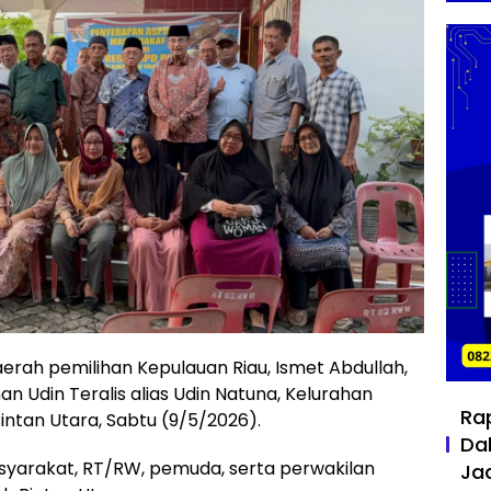
erah pemilihan Kepulauan Riau, Ismet Abdullah,
n Udin Teralis alias Udin Natuna, Kelurahan
Ra
ntan Utara, Sabtu (9/5/2026).
Da
asyarakat, RT/RW, pemuda, serta perwakilan
Ja