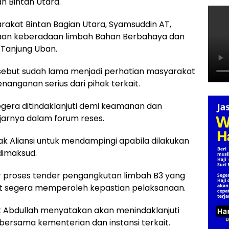
h Bintan Utara.
arakat Bintan Bagian Utara, Syamsuddin AT,
gaan keberadaan limbah Bahan Berbahaya dan
 Tanjung Uban.
sebut sudah lama menjadi perhatian masyarakat
enanganan serius dari pihak terkait.
egera ditindaklanjuti demi keamanan dan
jarnya dalam forum reses.
k Aliansi untuk mendampingi apabila dilakukan
dimaksud.
ar proses tender pengangkutan limbah B3 yang
 segera memperoleh kepastian pelaksanaan.
t Abdullah menyatakan akan menindaklanjuti
bersama kementerian dan instansi terkait.