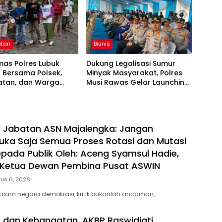
atan
Bisnis
mas Polres Lubuk
Dukung Legalisasi Sumur
 Bersama Polsek,
Minyak Masyarakat, Polres
tan, dan Warga
Musi Rawas Gelar Launching
Gotong Royong
dan Ikrar Bersama di Muara
an Siring Agung
Lakitan
eli Jabatan ASN Majalengka: Jangan
 Buka Saja Semua Proses Rotasi dan Mutasi
pada Publik Oleh: Aceng Syamsul Hadie,
. Ketua Dewan Pembina Pusat ASWIN
us 6, 2026
alam negara demokrasi, kritik bukanlah ancaman,…
 dan Kehangatan, AKBP Raswidiati