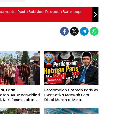
kumenter Pesta Babi Jadi Preseden Buruk bagi
Nasional
Haru dan
Perdamaian Hotman Paris vs
tan, AKBP Raswidiati
PWI: Ketika Marwah Pers
, S.I.K. Resmi Jabat
Dijual Murah di Meja
es Lampung Utara
Kekuasaan Oleh: Aceng
Syamsul Hadie (ASH)”