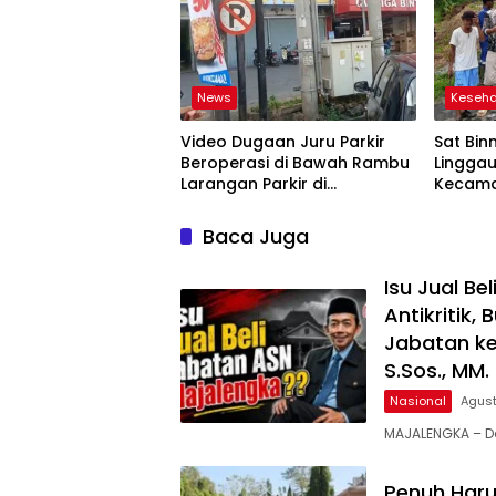
Aceng Syamsul Hadie, S.Sos.,
MM. Ketua Dewan Pembina
Pusat ASWIN
News
Keseh
Video Dugaan Juru Parkir
Sat Bin
Beroperasi di Bawah Rambu
Linggau
Larangan Parkir di
Kecama
Lubuklinggau Viral,
Gelar 
Warganet Soroti Dugaan
Bersihk
Baca Juga
Pelanggaran
Isu Jual B
Antikritik,
Jabatan ke
S.Sos., MM
Nasional
Agust
MAJALENGKA – D
Penuh Haru