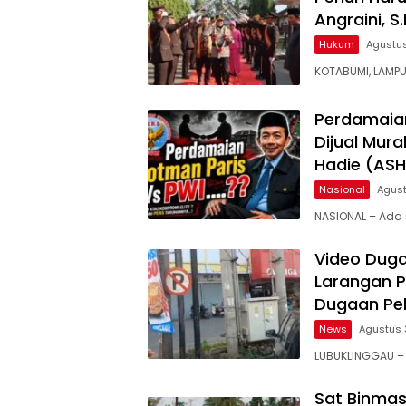
Angraini, S
Hukum
Agustus
KOTABUMI, LAMPU
Perdamaian
Dijual Mur
Hadie (ASH
Nasional
Agust
NASIONAL – Ada
Video Duga
Larangan Pa
Dugaan Pe
News
Agustus 
LUBUKLINGGAU –
Sat Binmas