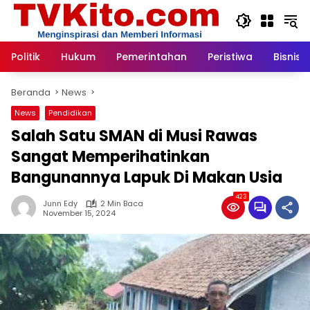
Langsung
ke
konten
Politik
Hukum
Pemerintahan
Peristiwa
Bisnis
Beranda
News
News
Pendidikan
Salah Satu SMAN di Musi Rawas
Sangat Memperihatinkan
Bangunannya Lapuk Di Makan Usia
423
Junn Edy
2 Min Baca
November 15, 2024