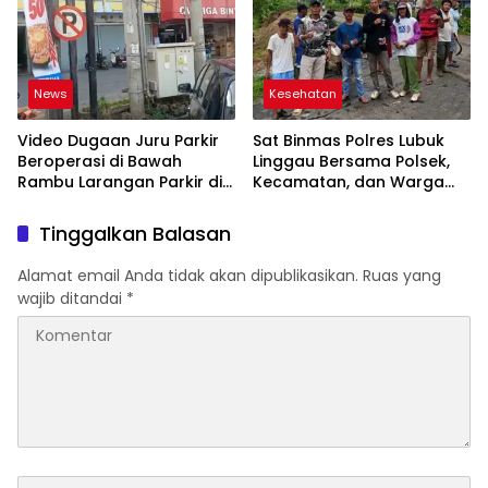
News
Kesehatan
Video Dugaan Juru Parkir
Sat Binmas Polres Lubuk
Beroperasi di Bawah
Linggau Bersama Polsek,
Rambu Larangan Parkir di
Kecamatan, dan Warga
Lubuklinggau Viral,
Gelar Gotong Royong
Warganet Soroti Dugaan
Bersihkan Siring Agung
Tinggalkan Balasan
Pelanggaran
Alamat email Anda tidak akan dipublikasikan.
Ruas yang
wajib ditandai
*