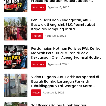
Proses Rotasi dan Mutasi Jabatan
kepada Publik Oleh: Aceng Syamsul
Nasional
Agustus 6, 2026
Hadie, S.Sos., MM. Ketua Dewan Pembina
Pusat ASWIN
Penuh Haru dan Kehangatan, AKBP
Raswidiati Angraini, S.I.K. Resmi Jabat
Kapolres Lampung Utara
Hukum
Agustus 5, 2026
Perdamaian Hotman Paris vs PWI: Ketika
Marwah Pers Dijual Murah di Meja
Kekuasaan Oleh: Aceng Syamsul Hadie
(ASH)”
Nasional
Agustus 4, 2026
Video Dugaan Juru Parkir Beroperasi di
Bawah Rambu Larangan Parkir di
Lubuklinggau Viral, Warganet Soroti
Dugaan Pelanggaran
News
Agustus 3, 2026
Sat Binmas Polres Lubuk Linggau