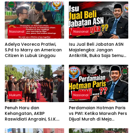
Nasional
Nasional
Adelya Veoreca Pratiwi,
Isu Jual Beli Jabatan ASN
S.Pd to Marry an American
Majalengka: Jangan
Citizen in Lubuk Linggau
Antikritik, Buka Saja Semua
Proses Rotasi dan Mutasi
Jabatan kepada Publik
Oleh: Aceng Syamsul
Hadie, S.Sos., MM. Ketua
Dewan Pembina Pusat
ASWIN
Hukum
Nasional
Penuh Haru dan
Perdamaian Hotman Paris
Kehangatan, AKBP
vs PWI: Ketika Marwah Pers
Raswidiati Angraini, S.I.K.
Dijual Murah di Meja
Resmi Jabat Kapolres
Kekuasaan Oleh: Aceng
Lampung Utara
Syamsul Hadie (ASH)”