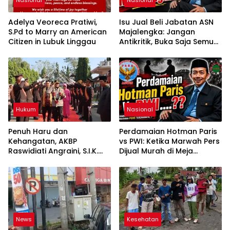
Adelya Veoreca Pratiwi,
Isu Jual Beli Jabatan ASN
S.Pd to Marry an American
Majalengka: Jangan
Citizen in Lubuk Linggau
Antikritik, Buka Saja Semua
Proses Rotasi dan Mutasi
Jabatan kepada Publik
Oleh: Aceng Syamsul
Hadie, S.Sos., MM. Ketua
Dewan Pembina Pusat
ASWIN
Hukum
Nasional
Penuh Haru dan
Perdamaian Hotman Paris
Kehangatan, AKBP
vs PWI: Ketika Marwah Pers
Raswidiati Angraini, S.I.K.
Dijual Murah di Meja
Resmi Jabat Kapolres
Kekuasaan Oleh: Aceng
Lampung Utara
Syamsul Hadie (ASH)”
News
Kesehatan