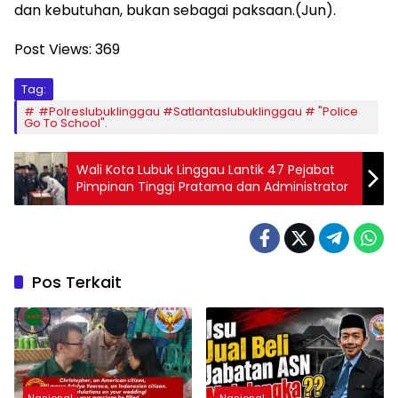
dan kebutuhan, bukan sebagai paksaan.(Jun).
Post Views:
369
Tag:
#Polreslubuklinggau #Satlantaslubuklinggau # "Police
Go To School".
Wali Kota Lubuk Linggau Lantik 47 Pejabat
Pimpinan Tinggi Pratama dan Administrator
Pos Terkait
Nasional
Nasional