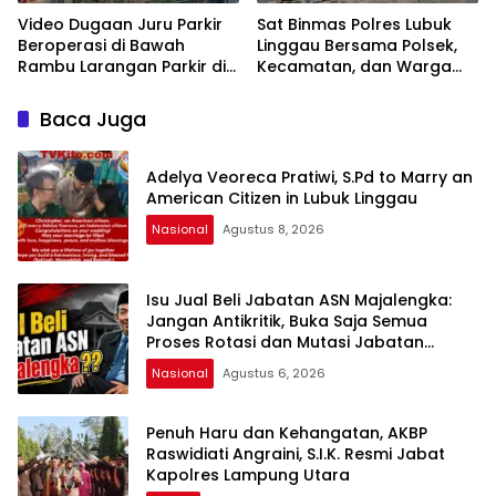
Video Dugaan Juru Parkir
Sat Binmas Polres Lubuk
Beroperasi di Bawah
Linggau Bersama Polsek,
Rambu Larangan Parkir di
Kecamatan, dan Warga
Lubuklinggau Viral,
Gelar Gotong Royong
Warganet Soroti Dugaan
Bersihkan Siring Agung
Baca Juga
Pelanggaran
Adelya Veoreca Pratiwi, S.Pd to Marry an
American Citizen in Lubuk Linggau
Nasional
Agustus 8, 2026
Isu Jual Beli Jabatan ASN Majalengka:
Jangan Antikritik, Buka Saja Semua
Proses Rotasi dan Mutasi Jabatan
kepada Publik Oleh: Aceng Syamsul
Nasional
Agustus 6, 2026
Hadie, S.Sos., MM. Ketua Dewan Pembina
Pusat ASWIN
Penuh Haru dan Kehangatan, AKBP
Raswidiati Angraini, S.I.K. Resmi Jabat
Kapolres Lampung Utara