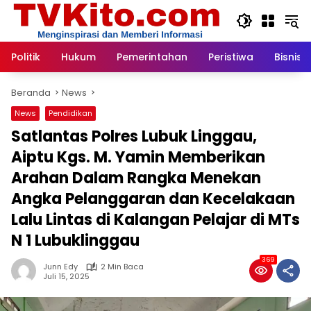
Langsung
ke
konten
Politik
Hukum
Pemerintahan
Peristiwa
Bisnis
Beranda
News
News
Pendidikan
Satlantas Polres Lubuk Linggau,
Aiptu Kgs. M. Yamin Memberikan
Arahan Dalam Rangka Menekan
Angka Pelanggaran dan Kecelakaan
Lalu Lintas di Kalangan Pelajar di MTs
N 1 Lubuklinggau
369
Junn Edy
2 Min Baca
Juli 15, 2025