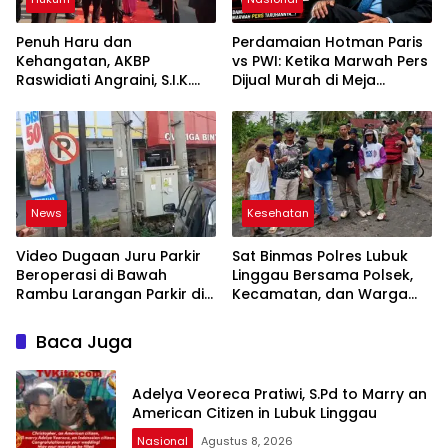
Penuh Haru dan
Perdamaian Hotman Paris
Kehangatan, AKBP
vs PWI: Ketika Marwah Pers
Raswidiati Angraini, S.I.K.
Dijual Murah di Meja
Resmi Jabat Kapolres
Kekuasaan Oleh: Aceng
Lampung Utara
Syamsul Hadie (ASH)”
News
Kesehatan
Video Dugaan Juru Parkir
Sat Binmas Polres Lubuk
Beroperasi di Bawah
Linggau Bersama Polsek,
Rambu Larangan Parkir di
Kecamatan, dan Warga
Lubuklinggau Viral,
Gelar Gotong Royong
Warganet Soroti Dugaan
Bersihkan Siring Agung
Baca Juga
Pelanggaran
Adelya Veoreca Pratiwi, S.Pd to Marry an
American Citizen in Lubuk Linggau
Nasional
Agustus 8, 2026