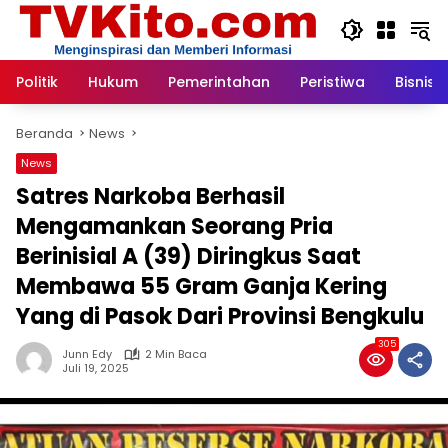
Langsung
ke
konten
Politik
Hukum
Pemerintahan
Peristiwa
Bisnis
Beranda
News
News
Satres Narkoba Berhasil
Mengamankan Seorang Pria
Berinisial A (39) Diringkus Saat
Membawa 55 Gram Ganja Kering
Yang di Pasok Dari Provinsi Bengkulu
305
Junn Edy
2 Min Baca
Juli 19, 2025