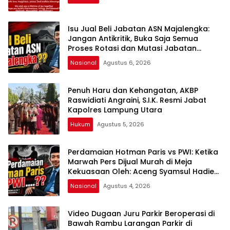
Isu Jual Beli Jabatan ASN Majalengka:
Jangan Antikritik, Buka Saja Semua
Proses Rotasi dan Mutasi Jabatan
kepada Publik Oleh: Aceng Syamsul
Nasional
Agustus 6, 2026
Hadie, S.Sos., MM. Ketua Dewan Pembina
Pusat ASWIN
Penuh Haru dan Kehangatan, AKBP
Raswidiati Angraini, S.I.K. Resmi Jabat
Kapolres Lampung Utara
Hukum
Agustus 5, 2026
Perdamaian Hotman Paris vs PWI: Ketika
Marwah Pers Dijual Murah di Meja
Kekuasaan Oleh: Aceng Syamsul Hadie
(ASH)”
Nasional
Agustus 4, 2026
Video Dugaan Juru Parkir Beroperasi di
Bawah Rambu Larangan Parkir di