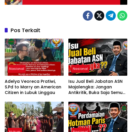
Pos Terkait
Nasional
Nasional
Adelya Veoreca Pratiwi,
Isu Jual Beli Jabatan ASN
S.Pd to Marry an American
Majalengka: Jangan
Citizen in Lubuk Linggau
Antikritik, Buka Saja Semua
Proses Rotasi dan Mutasi
Jabatan kepada Publik
Oleh: Aceng Syamsul
Hadie, S.Sos., MM. Ketua
Dewan Pembina Pusat
ASWIN
Hukum
Nasional