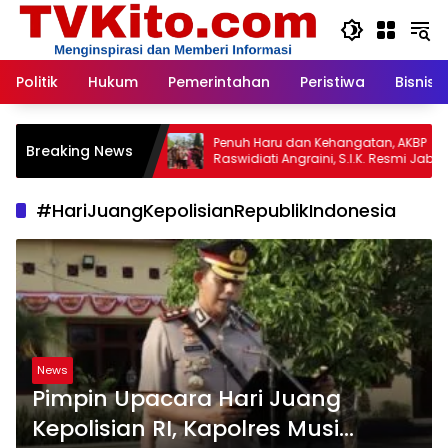
Langsung
ke
konten
Politik
Hukum
Pemerintahan
Peristiwa
Bisnis
alengka:
Penuh Haru dan Kehangatan, AKBP
Breaking News
Semua
Raswidiati Angraini, S.I.K. Resmi Jabat
atan
Kapolres Lampung Utara
amsul
n Pembina
#HariJuangKepolisianRepublikIndonesia
News
Pimpin Upacara Hari Juang
Kepolisian RI, Kapolres Musi