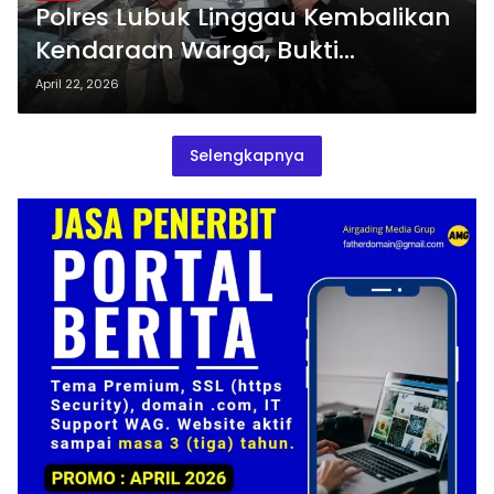
Polres Lubuk Linggau Kembalikan
Kendaraan Warga, Bukti
Pelayanan Transparan dan
April 22, 2026
Humanis
Selengkapnya