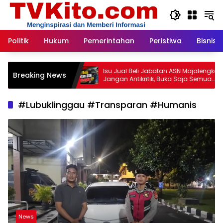
Langsung
ke
konten
Politik
Hukum
Pemerintahan
Peristiwa
Bisnis
ry an
Isu Jual Beli Jabatan ASN Majalengka:
Pen
Breaking News
Jangan Antikritik, Buka Saja Semua
Rasw
Proses Rotasi dan Mutasi Jabatan
Kap
kepada Publik Oleh: Aceng Syamsul
#Lubuklinggau #Transparan #Humanis
Hadie, S.Sos., MM. Ketua Dewan Pembina
Pusat ASWIN
News