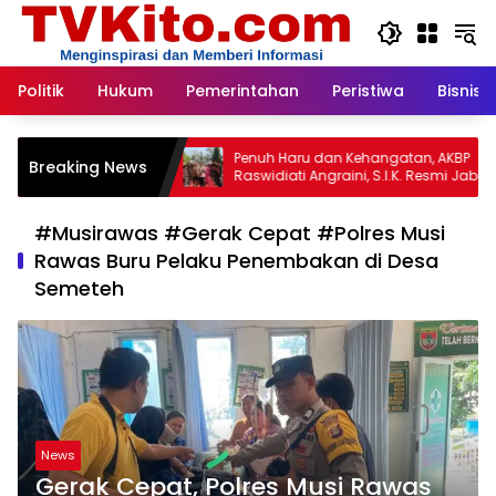
Langsung
ke
konten
Politik
Hukum
Pemerintahan
Peristiwa
Bisnis
alengka:
Penuh Haru dan Kehangatan, AKBP
Breaking News
Semua
Raswidiati Angraini, S.I.K. Resmi Jabat
atan
Kapolres Lampung Utara
amsul
n Pembina
#Musirawas #Gerak Cepat #Polres Musi
Rawas Buru Pelaku Penembakan di Desa
Semeteh
News
Gerak Cepat, Polres Musi Rawas