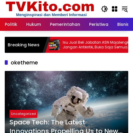
Langsung
ke
konten
Politik
Hukum
Pemerintahan
Peristiwa
Bisnis
ry an
Isu Jual Beli Jabatan ASN Majalengka:
Pen
Breaking News
Jangan Antikritik, Buka Saja Semua
Ras
Proses Rotasi dan Mutasi Jabatan
Kap
kepada Publik Oleh: Aceng Syamsul
oketheme
Hadie, S.Sos., MM. Ketua Dewan Pembina
Pusat ASWIN
Uncategorized
Space Tech: The Latest
Innovations Propelling Us to New