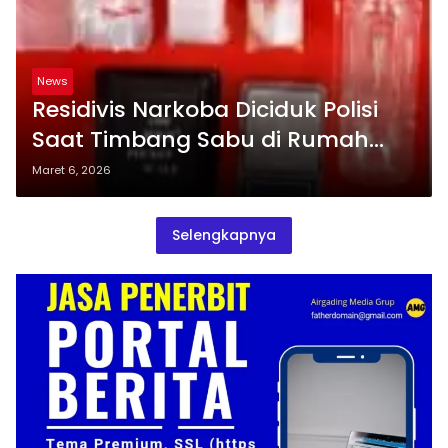
News
Residivis Narkoba Diciduk Polisi
Saat Timbang Sabu di Rumah
Bedeng Taba Pingin
Maret 6, 2026
Selengkapnya