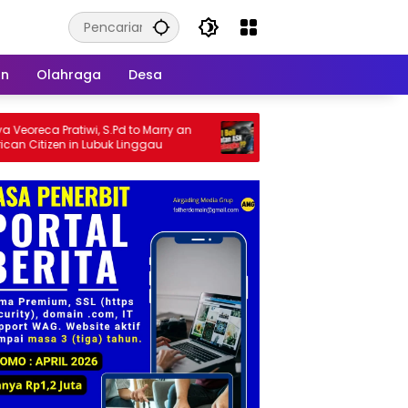
an
Olahraga
Desa
 Pratiwi, S.Pd to Marry an
Isu Jual Beli Jabatan ASN Majalen
zen in Lubuk Linggau
Jangan Antikritik, Buka Saja Semu
Proses Rotasi dan Mutasi Jabatan
kepada Publik Oleh: Aceng Syamsu
Hadie, S.Sos., MM. Ketua Dewan P
Pusat ASWIN