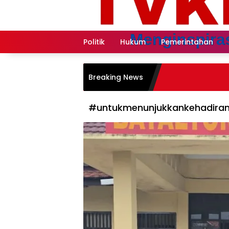
Langsung
ke
konten
Politik
Hukum
Pemerintahan
Breaking News
#untukmenunjukkankehadiran