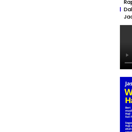
Ra
Da
Ja