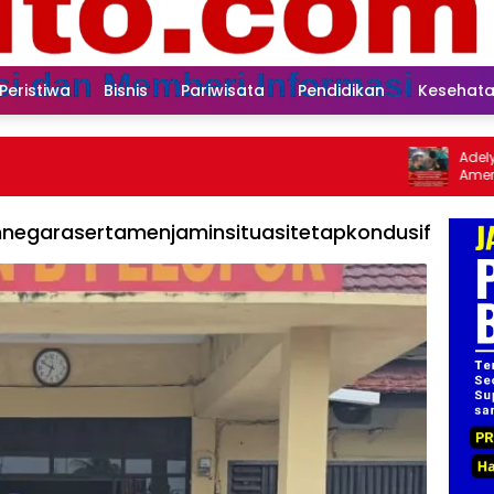
Peristiwa
Bisnis
Pariwisata
Pendidikan
Kesehat
Adelya Veoreca
American Citi
negarasertamenjaminsituasitetapkondusif