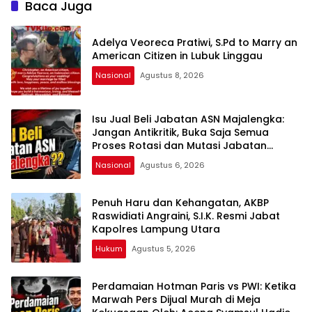
Baca Juga
Pelanggaran
Adelya Veoreca Pratiwi, S.Pd to Marry an
American Citizen in Lubuk Linggau
Nasional
Agustus 8, 2026
Isu Jual Beli Jabatan ASN Majalengka:
Jangan Antikritik, Buka Saja Semua
Proses Rotasi dan Mutasi Jabatan
kepada Publik Oleh: Aceng Syamsul
Nasional
Agustus 6, 2026
Hadie, S.Sos., MM. Ketua Dewan Pembina
Pusat ASWIN
Penuh Haru dan Kehangatan, AKBP
Raswidiati Angraini, S.I.K. Resmi Jabat
Kapolres Lampung Utara
Hukum
Agustus 5, 2026
Perdamaian Hotman Paris vs PWI: Ketika
Marwah Pers Dijual Murah di Meja