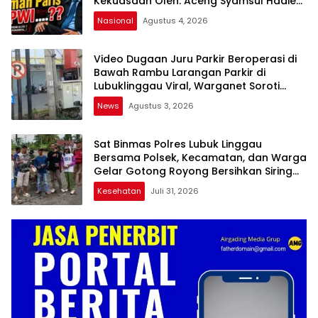
Kekuasaan Oleh: Aceng Syamsul Hadie
(ASH)”
Nasional
Agustus 4, 2026
Video Dugaan Juru Parkir Beroperasi di
Bawah Rambu Larangan Parkir di
Lubuklinggau Viral, Warganet Soroti
Dugaan Pelanggaran
News
Agustus 3, 2026
Sat Binmas Polres Lubuk Linggau
Bersama Polsek, Kecamatan, dan Warga
Gelar Gotong Royong Bersihkan Siring
Agung
Kesehatan
Juli 31, 2026