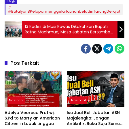
Tag:
#BatalyonBPelopormenggelarlatihanbeladiriTarungDerajat
13 Kades di Musi Rawas Dikukuhkan Bupati
Ratna Machmud, Masa Jabatan Bertambah
Menjadi 8 Tahun
Pos Terkait
Nasional
Nasional
Adelya Veoreca Pratiwi,
Isu Jual Beli Jabatan ASN
S.Pd to Marry an American
Majalengka: Jangan
Citizen in Lubuk Linggau
Antikritik, Buka Saja Semua