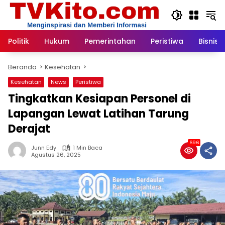
Langsung
ke
konten
Politik
Hukum
Pemerintahan
Peristiwa
Bisnis
Beranda
Kesehatan
Kesehatan
News
Peristiwa
Tingkatkan Kesiapan Personel di
Lapangan Lewat Latihan Tarung
Derajat
696
Junn Edy
1 Min Baca
Agustus 26, 2025