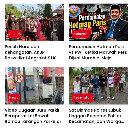
Proses Rotasi dan Mutasi
Jabatan kepada Publik
Oleh: Aceng Syamsul
Hadie, S.Sos., MM. Ketua
Dewan Pembina Pusat
ASWIN
Hukum
Nasional
Penuh Haru dan
Perdamaian Hotman Paris
Kehangatan, AKBP
vs PWI: Ketika Marwah Pers
Raswidiati Angraini, S.I.K.
Dijual Murah di Meja
Resmi Jabat Kapolres
Kekuasaan Oleh: Aceng
Lampung Utara
Syamsul Hadie (ASH)”
News
Kesehatan
Video Dugaan Juru Parkir
Sat Binmas Polres Lubuk
Beroperasi di Bawah
Linggau Bersama Polsek,
Rambu Larangan Parkir di
Kecamatan, dan Warga
Lubuklinggau Viral,
Gelar Gotong Royong
Warganet Soroti Dugaan
Bersihkan Siring Agung