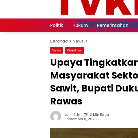
Langsung
ke
konten
Politik
Hukum
Pemerintahan
Beranda
News
News
Peristiwa
Upaya Tingkatka
Masyarakat Sekto
Sawit, Bupati Duk
Rawas
Junn Edy
2 Min Baca
September 8, 2025