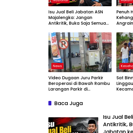
Isu Jual Beli Jabatan ASN
Penuh 
Majalengka: Jangan
Kehanga
Antikritik, Buka Saja Semua
Angraini
Proses Rotasi dan Mutasi
Kapolr
Jabatan kepada Publik Oleh:
Aceng Syamsul Hadie, S.Sos.,
MM. Ketua Dewan Pembina
Pusat ASWIN
News
Keseh
Video Dugaan Juru Parkir
Sat Bin
Beroperasi di Bawah Rambu
Linggau
Larangan Parkir di
Kecama
Lubuklinggau Viral,
Gelar 
Warganet Soroti Dugaan
Bersihk
Baca Juga
Pelanggaran
Isu Jual B
Antikritik,
Jabatan ke