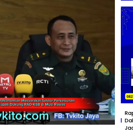
Ra
Da
Ja