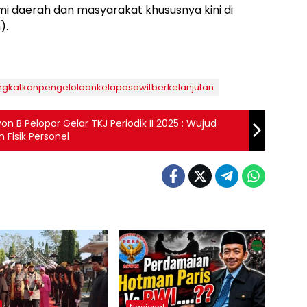
 daerah dan masyarakat khususnya kini di
).
katkanpengelolaankelapasawitberkelanjutan
n B Pelopor Gelar TKJ Periodik II 2025 : Wujud
Fisik Personel
Nasional