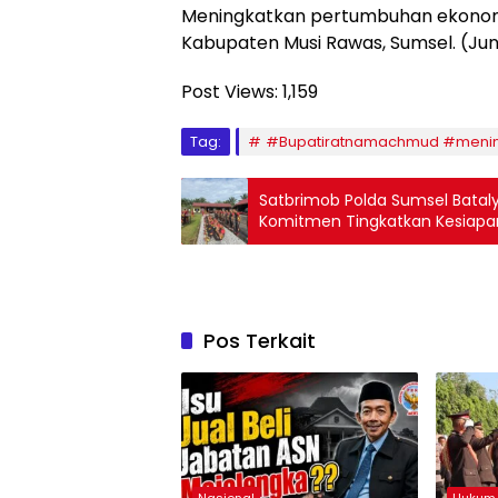
Meningkatkan pertumbuhan ekonomi
Kabupaten Musi Rawas, Sumsel. (Jun
Post Views:
1,159
Tag:
#Bupatiratnamachmud #mening
Satbrimob Polda Sumsel Batalyo
Komitmen Tingkatkan Kesiapan 
Pos Terkait
Nasional
Hukum