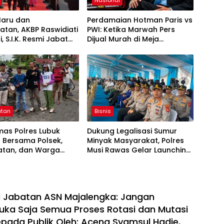
Haru dan
Perdamaian Hotman Paris vs
tan, AKBP Raswidiati
PWI: Ketika Marwah Pers
, S.I.K. Resmi Jabat
Dijual Murah di Meja
es Lampung Utara
Kekuasaan Oleh: Aceng
Syamsul Hadie (ASH)”
atan
Bisnis
mas Polres Lubuk
Dukung Legalisasi Sumur
 Bersama Polsek,
Minyak Masyarakat, Polres
tan, dan Warga
Musi Rawas Gelar Launching
Gotong Royong
dan Ikrar Bersama di Muara
an Siring Agung
Lakitan
eli Jabatan ASN Majalengka: Jangan
 Buka Saja Semua Proses Rotasi dan Mutasi
pada Publik Oleh: Aceng Syamsul Hadie,