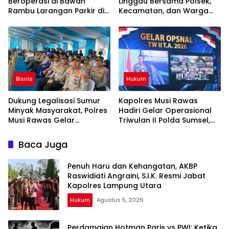
Beroperasi di Bawah
Linggau Bersama Polsek,
Rambu Larangan Parkir di
Kecamatan, dan Warga
Lubuklinggau Viral,
Gelar Gotong Royong
Warganet Soroti Dugaan
Bersihkan Siring Agung
Pelanggaran
Bisnis
Hukum
Dukung Legalisasi Sumur
Kapolres Musi Rawas
Minyak Masyarakat, Polres
Hadiri Gelar Operasional
Musi Rawas Gelar
Triwulan II Polda Sumsel,
Launching dan Ikrar
Perkuat Kinerja dan Sinergi
Bersama di Muara Lakitan
Kepolisian
Baca Juga
Penuh Haru dan Kehangatan, AKBP
Raswidiati Angraini, S.I.K. Resmi Jabat
Kapolres Lampung Utara
Hukum
Agustus 5, 2026
Perdamaian Hotman Paris vs PWI: Ketika