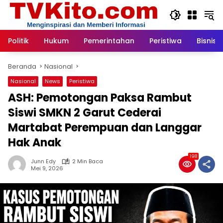
Langsung
ke
konten
Politik
Hukum
Pemerintahan
Peristiwa
Bisnis
Beranda
Nasional
Nasional
News
Peristiwa
ASH: Pemotongan Paksa Rambut
Siswi SMKN 2 Garut Cederai
Martabat Perempuan dan Langgar
Hak Anak
198
Junn Edy
2 Min Baca
Mei 9, 2026