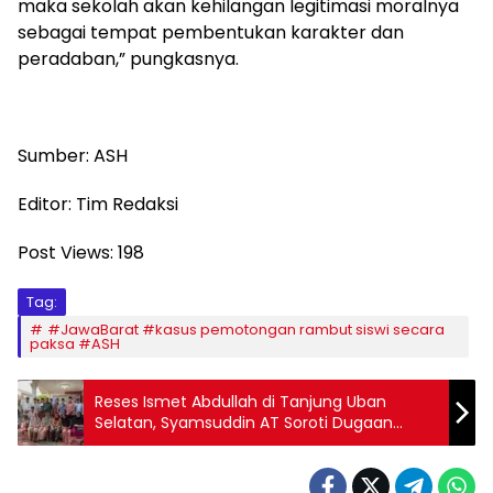
maka sekolah akan kehilangan legitimasi moralnya
sebagai tempat pembentukan karakter dan
peradaban,” pungkasnya.
Sumber: ASH
Editor: Tim Redaksi
Post Views:
198
Tag:
#JawaBarat #kasus pemotongan rambut siswi secara
paksa #ASH
Reses Ismet Abdullah di Tanjung Uban
Selatan, Syamsuddin AT Soroti Dugaan
Limbah B3 Pertamina