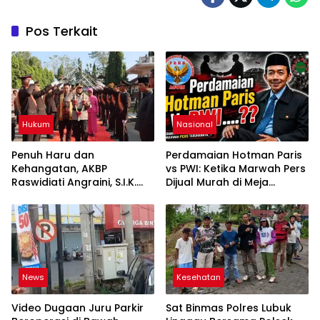
Pos Terkait
Hukum
Nasional
Penuh Haru dan
Perdamaian Hotman Paris
Kehangatan, AKBP
vs PWI: Ketika Marwah Pers
Raswidiati Angraini, S.I.K.
Dijual Murah di Meja
Resmi Jabat Kapolres
Kekuasaan Oleh: Aceng
Lampung Utara
Syamsul Hadie (ASH)”
News
Kesehatan
Video Dugaan Juru Parkir
Sat Binmas Polres Lubuk