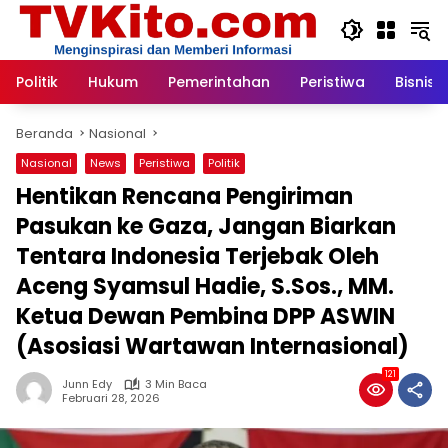
Langsung
ke
konten
Politik
Hukum
Pemerintahan
Peristiwa
Bisnis
Beranda
Nasional
Nasional
News
Peristiwa
Politik
Hentikan Rencana Pengiriman
Pasukan ke Gaza, Jangan Biarkan
Tentara Indonesia Terjebak Oleh
Aceng Syamsul Hadie, S.Sos., MM.
Ketua Dewan Pembina DPP ASWIN
(Asosiasi Wartawan Internasional)
121
Junn Edy
3 Min Baca
Februari 28, 2026