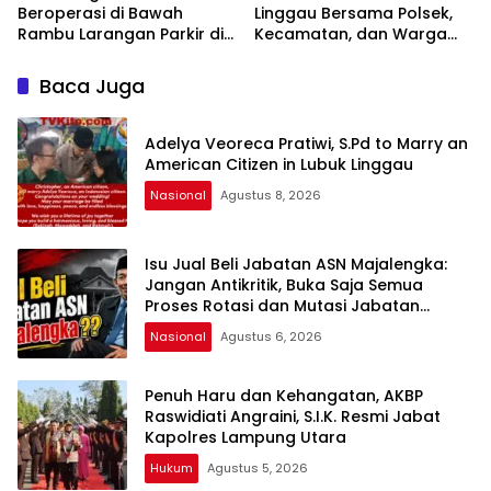
Beroperasi di Bawah
Linggau Bersama Polsek,
Rambu Larangan Parkir di
Kecamatan, dan Warga
Lubuklinggau Viral,
Gelar Gotong Royong
Warganet Soroti Dugaan
Bersihkan Siring Agung
Baca Juga
Pelanggaran
Adelya Veoreca Pratiwi, S.Pd to Marry an
American Citizen in Lubuk Linggau
Nasional
Agustus 8, 2026
Isu Jual Beli Jabatan ASN Majalengka:
Jangan Antikritik, Buka Saja Semua
Proses Rotasi dan Mutasi Jabatan
kepada Publik Oleh: Aceng Syamsul
Nasional
Agustus 6, 2026
Hadie, S.Sos., MM. Ketua Dewan Pembina
Pusat ASWIN
Penuh Haru dan Kehangatan, AKBP
Raswidiati Angraini, S.I.K. Resmi Jabat
Kapolres Lampung Utara
Hukum
Agustus 5, 2026