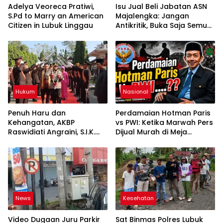
Adelya Veoreca Pratiwi,
Isu Jual Beli Jabatan ASN
S.Pd to Marry an American
Majalengka: Jangan
Citizen in Lubuk Linggau
Antikritik, Buka Saja Semua
Proses Rotasi dan Mutasi
Jabatan kepada Publik
Oleh: Aceng Syamsul
Hadie, S.Sos., MM. Ketua
Dewan Pembina Pusat
ASWIN
Hukum
Nasional
Penuh Haru dan
Perdamaian Hotman Paris
Kehangatan, AKBP
vs PWI: Ketika Marwah Pers
Raswidiati Angraini, S.I.K.
Dijual Murah di Meja
Resmi Jabat Kapolres
Kekuasaan Oleh: Aceng
Lampung Utara
Syamsul Hadie (ASH)”
News
Kesehatan
Video Dugaan Juru Parkir
Sat Binmas Polres Lubuk