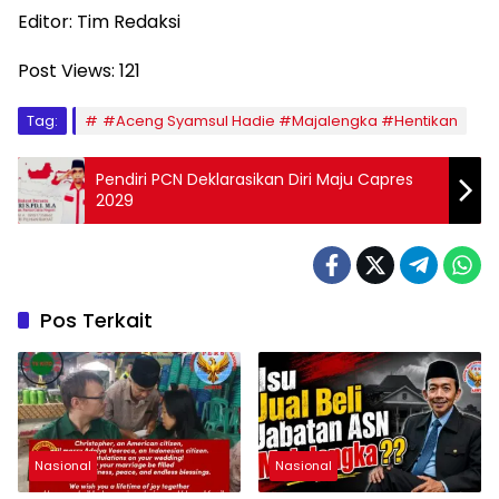
Editor: Tim Redaksi
Post Views:
121
Tag:
#Aceng Syamsul Hadie #Majalengka #Hentikan
Pendiri PCN Deklarasikan Diri Maju Capres
2029
Pos Terkait
Nasional
Nasional