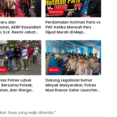
Nasional
Haru dan
Perdamaian Hotman Paris vs
tan, AKBP Raswidiati
PWI: Ketika Marwah Pers
, S.I.K. Resmi Jabat
Dijual Murah di Meja
es Lampung Utara
Kekuasaan Oleh: Aceng
Syamsul Hadie (ASH)”
atan
Bisnis
mas Polres Lubuk
Dukung Legalisasi Sumur
 Bersama Polsek,
Minyak Masyarakat, Polres
tan, dan Warga
Musi Rawas Gelar Launching
Gotong Royong
dan Ikrar Bersama di Muara
an Siring Agung
Lakitan
kan.
Ruas yang wajib ditandai
*