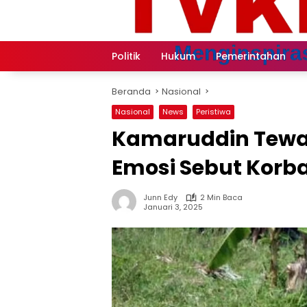
Langsung
ke
konten
Politik
Hukum
Pemerintahan
Beranda
Nasional
Nasional
News
Peristiwa
Kamaruddin Tewa
Emosi Sebut Korba
Junn Edy
2 Min Baca
Januari 3, 2025