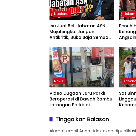
Nasional
Hukum
Isu Jual Beli Jabatan ASN
Penuh 
Majalengka: Jangan
Kehanga
Antikritik, Buka Saja Semua
Angraini
Proses Rotasi dan Mutasi
Kapolr
Jabatan kepada Publik Oleh:
Aceng Syamsul Hadie, S.Sos.,
MM. Ketua Dewan Pembina
Pusat ASWIN
News
Keseh
Video Dugaan Juru Parkir
Sat Bin
Beroperasi di Bawah Rambu
Linggau
Larangan Parkir di
Kecama
Lubuklinggau Viral,
Gelar 
Warganet Soroti Dugaan
Bersihk
Tinggalkan Balasan
Pelanggaran
Alamat email Anda tidak akan dipublikasi