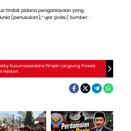
asus tindak pidana penganiayaan yang
a (penusukan),” ujar polisi.( Sumber :
Bobby Kusumawardana Pimpin Langsung Prosesi
l Herison