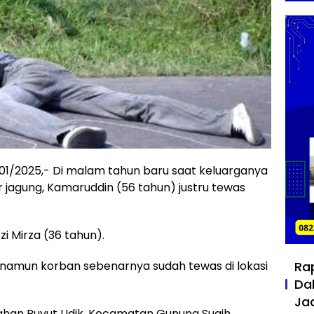
01/2025,- Di malam tahun baru saat keluarganya
agung, Kamaruddin (56 tahun) justru tewas
i Mirza (36 tahun).
Ra
 namun korban sebenarnya sudah tewas di lokasi
Da
Ja
han Buyut Udik, Kecamatan Gunung Sugih,