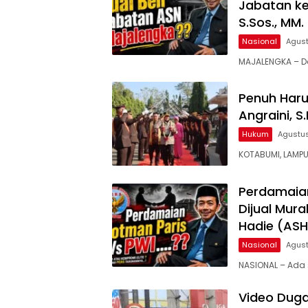
Jabatan ke
S.Sos., MM
Nasional
Agust
MAJALENGKA – D
Penuh Haru
Angraini, S
Hukum
Agustus
KOTABUMI, LAMPU
Perdamaian
Dijual Mur
Hadie (ASH
Nasional
Agust
NASIONAL – Ada
Video Duga