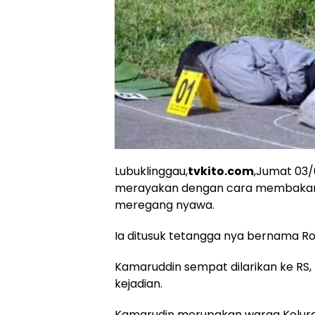
Lubuklinggau,
tvkito.com
,Jumat 03/
merayakan dengan cara membakar j
meregang nyawa.
Ia ditusuk tetangga nya bernama Roz
Kamaruddin sempat dilarikan ke RS,
kejadian.
Kamarudin merupakan warga Kelura