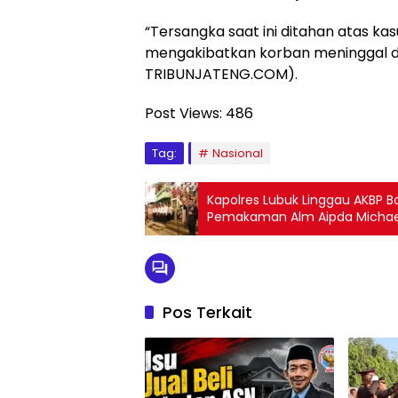
“Tersangka saat ini ditahan atas k
mengakibatkan korban meninggal duni
TRIBUNJATENG.COM).
Post Views:
486
Tag:
Nasional
Kapolres Lubuk Linggau AKBP 
Pemakaman Alm Aipda Michae
Pos Terkait