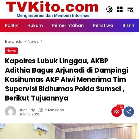
Langsung
ke
konten
Politik
Hukum
Pemerintahan
Peristiwa
Bisnis
Beranda
News
News
Kapolres Lubuk Linggau, AKBP
Adithia Bagus Arjunadi di Dampingi
Kasihumas AKP Alwi Menerima Tim
Supervisi Bidhumas Polda Sumsel ,
Berikut Tujuannya
452
Junn Edy
2 Min Baca
Juli 16, 2025