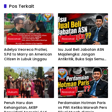
Pos Terkait
Nasional
Nasional
Adelya Veoreca Pratiwi,
Isu Jual Beli Jabatan ASN
S.Pd to Marry an American
Majalengka: Jangan
Citizen in Lubuk Linggau
Antikritik, Buka Saja Semua
Proses Rotasi dan Mutasi
Jabatan kepada Publik
Oleh: Aceng Syamsul
Hadie, S.Sos., MM. Ketua
Dewan Pembina Pusat
ASWIN
Hukum
Nasional
Penuh Haru dan
Perdamaian Hotman Paris
Kehangatan, AKBP
vs PWI: Ketika Marwah Pers