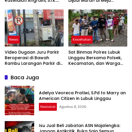
Raswidiati Angraini, S.I.K.
Dijual Murah di Meja
Resmi Jabat Kapolres
Kekuasaan Oleh: Aceng
Lampung Utara
Syamsul Hadie (ASH)”
News
Kesehatan
Video Dugaan Juru Parkir
Sat Binmas Polres Lubuk
Beroperasi di Bawah
Linggau Bersama Polsek,
Rambu Larangan Parkir di
Kecamatan, dan Warga
Lubuklinggau Viral,
Gelar Gotong Royong
Warganet Soroti Dugaan
Bersihkan Siring Agung
Baca Juga
Pelanggaran
Adelya Veoreca Pratiwi, S.Pd to Marry an
American Citizen in Lubuk Linggau
Nasional
Agustus 8, 2026
Isu Jual Beli Jabatan ASN Majalengka:
Jangan Antikritik, Buka Saja Semua