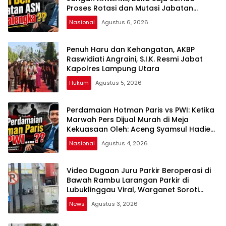
Proses Rotasi dan Mutasi Jabatan
kepada Publik Oleh: Aceng Syamsul
Nasional
Agustus 6, 2026
Hadie, S.Sos., MM. Ketua Dewan Pembina
Pusat ASWIN
Penuh Haru dan Kehangatan, AKBP
Raswidiati Angraini, S.I.K. Resmi Jabat
Kapolres Lampung Utara
Hukum
Agustus 5, 2026
Perdamaian Hotman Paris vs PWI: Ketika
Marwah Pers Dijual Murah di Meja
Kekuasaan Oleh: Aceng Syamsul Hadie
(ASH)”
Nasional
Agustus 4, 2026
Video Dugaan Juru Parkir Beroperasi di
Bawah Rambu Larangan Parkir di
Lubuklinggau Viral, Warganet Soroti
Dugaan Pelanggaran
News
Agustus 3, 2026