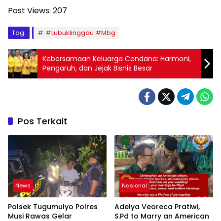
Post Views:
207
Tag:
#Lubuklinggau #Mbg
Kebersamaan Keluarga Cendana: Harmoni,
Pengaruh, dan Jejak Bisnis Besar
Pos Terkait
News
Nasional
Polsek Tugumulyo Polres
Adelya Veoreca Pratiwi,
Musi Rawas Gelar
S.Pd to Marry an American