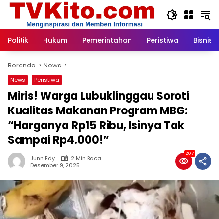
Langsung
ke
konten
Politik
Hukum
Pemerintahan
Peristiwa
Bisnis
Beranda
News
News
Peristiwa
Miris! Warga Lubuklinggau Soroti
Kualitas Makanan Program MBG:
“Harganya Rp15 Ribu, Isinya Tak
Sampai Rp4.000!”
207
Junn Edy
2 Min Baca
Desember 9, 2025