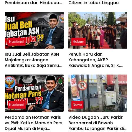
Pembinaan dan Himbauan
Citizen in Lubuk Linggau
di Lokasi Balap Liar Jalan
Lintas Kalibening
Nasional
Hukum
Isu Jual Beli Jabatan ASN
Penuh Haru dan
Majalengka: Jangan
Kehangatan, AKBP
Antikritik, Buka Saja Semua
Raswidiati Angraini, S.I.K.
Proses Rotasi dan Mutasi
Resmi Jabat Kapolres
Jabatan kepada Publik
Lampung Utara
Oleh: Aceng Syamsul
Hadie, S.Sos., MM. Ketua
Dewan Pembina Pusat
ASWIN
Nasional
News
Perdamaian Hotman Paris
Video Dugaan Juru Parkir
vs PWI: Ketika Marwah Pers
Beroperasi di Bawah
Dijual Murah di Meja
Rambu Larangan Parkir di