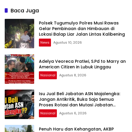
Kekuasaan Oleh: Aceng
Lubuklinggau Viral,
Syamsul Hadie (ASH)”
Warganet Soroti Dugaan
Baca Juga
Pelanggaran
Polsek Tugumulyo Polres Musi Rawas
Gelar Pembinaan dan Himbauan di
Lokasi Balap Liar Jalan Lintas Kalibening
News
Agustus 10, 2026
Adelya Veoreca Pratiwi, S.Pd to Marry an
American Citizen in Lubuk Linggau
Nasional
Agustus 8, 2026
Isu Jual Beli Jabatan ASN Majalengka:
Jangan Antikritik, Buka Saja Semua
Proses Rotasi dan Mutasi Jabatan
kepada Publik Oleh: Aceng Syamsul
Nasional
Agustus 6, 2026
Hadie, S.Sos., MM. Ketua Dewan Pembina
Pusat ASWIN
Penuh Haru dan Kehangatan, AKBP