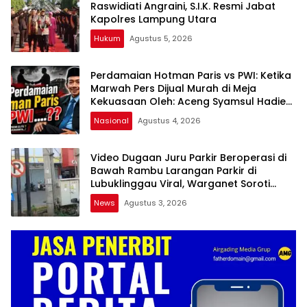
Raswidiati Angraini, S.I.K. Resmi Jabat
Kapolres Lampung Utara
Hukum
Agustus 5, 2026
Perdamaian Hotman Paris vs PWI: Ketika
Marwah Pers Dijual Murah di Meja
Kekuasaan Oleh: Aceng Syamsul Hadie
(ASH)”
Nasional
Agustus 4, 2026
Video Dugaan Juru Parkir Beroperasi di
Bawah Rambu Larangan Parkir di
Lubuklinggau Viral, Warganet Soroti
Dugaan Pelanggaran
News
Agustus 3, 2026