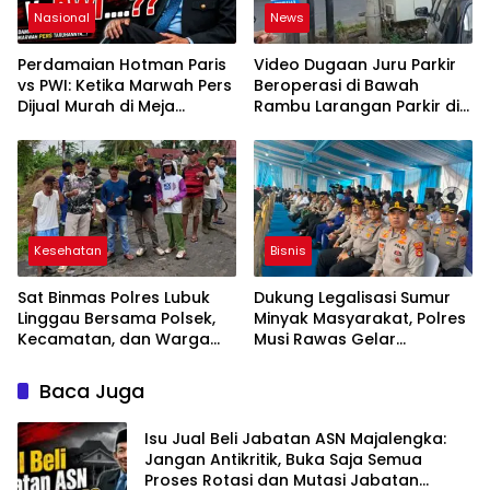
Nasional
News
Perdamaian Hotman Paris
Video Dugaan Juru Parkir
vs PWI: Ketika Marwah Pers
Beroperasi di Bawah
Dijual Murah di Meja
Rambu Larangan Parkir di
Kekuasaan Oleh: Aceng
Lubuklinggau Viral,
Syamsul Hadie (ASH)”
Warganet Soroti Dugaan
Pelanggaran
Kesehatan
Bisnis
Sat Binmas Polres Lubuk
Dukung Legalisasi Sumur
Linggau Bersama Polsek,
Minyak Masyarakat, Polres
Kecamatan, dan Warga
Musi Rawas Gelar
Gelar Gotong Royong
Launching dan Ikrar
Bersihkan Siring Agung
Bersama di Muara Lakitan
Baca Juga
Isu Jual Beli Jabatan ASN Majalengka:
Jangan Antikritik, Buka Saja Semua
Proses Rotasi dan Mutasi Jabatan