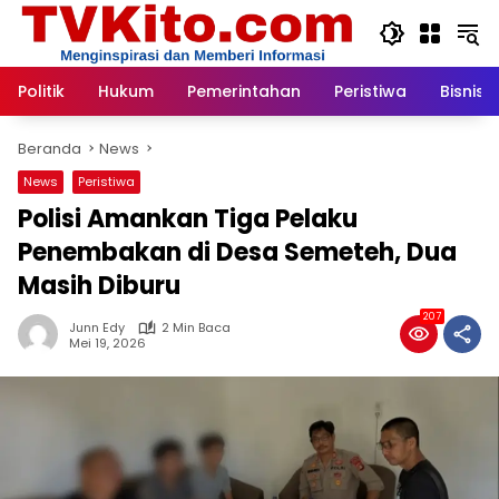
Langsung
ke
konten
Politik
Hukum
Pemerintahan
Peristiwa
Bisnis
Beranda
News
News
Peristiwa
Polisi Amankan Tiga Pelaku
Penembakan di Desa Semeteh, Dua
Masih Diburu
207
Junn Edy
2 Min Baca
Mei 19, 2026