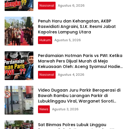
kepada Publik Oleh: Aceng Syamsul
Nasional
Agustus 6, 2026
Hadie, S.Sos., MM. Ketua Dewan Pembina
Pusat ASWIN
Penuh Haru dan Kehangatan, AKBP
Raswidiati Angraini, S.I.K. Resmi Jabat
Kapolres Lampung Utara
Hukum
Agustus 5, 2026
Perdamaian Hotman Paris vs PWI: Ketika
Marwah Pers Dijual Murah di Meja
Kekuasaan Oleh: Aceng Syamsul Hadie
(ASH)”
Nasional
Agustus 4, 2026
Video Dugaan Juru Parkir Beroperasi di
Bawah Rambu Larangan Parkir di
Lubuklinggau Viral, Warganet Soroti
Dugaan Pelanggaran
News
Agustus 3, 2026
Sat Binmas Polres Lubuk Linggau