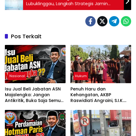
Lubuklinggau, Langkah Strategis Jamin
Keandalan Listrik Jangka Panjang
Pos Terkait
Nasional
Hukum
Isu Jual Beli Jabatan ASN
Penuh Haru dan
Majalengka: Jangan
Kehangatan, AKBP
Antikritik, Buka Saja Semua
Raswidiati Angraini, S.I.K.
Proses Rotasi dan Mutasi
Resmi Jabat Kapolres
Jabatan kepada Publik
Lampung Utara
Oleh: Aceng Syamsul
Hadie, S.Sos., MM. Ketua
Dewan Pembina Pusat
ASWIN