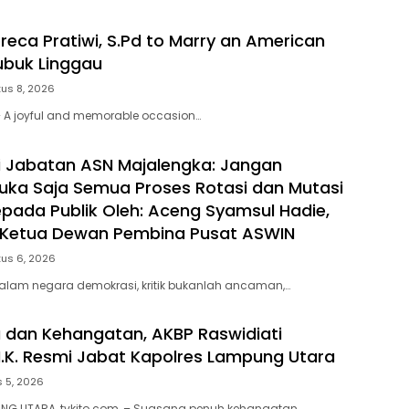
garan
reca Pratiwi, S.Pd to Marry an American
Lubuk Linggau
us 8, 2026
 A joyful and memorable occasion…
eli Jabatan ASN Majalengka: Jangan
 Buka Saja Semua Proses Rotasi dan Mutasi
pada Publik Oleh: Aceng Syamsul Hadie,
. Ketua Dewan Pembina Pusat ASWIN
us 6, 2026
alam negara demokrasi, kritik bukanlah ancaman,…
 dan Kehangatan, AKBP Raswidiati
.I.K. Resmi Jabat Kapolres Lampung Utara
 5, 2026
NG UTARA ,tvkito.com, – Suasana penuh kehangatan,…