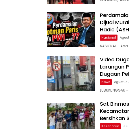
Perdamaian
Dijual Mur
Hadie (ASH
Nasional
Agust
NASIONAL – Ada
Video Duga
Larangan Pa
Dugaan Pe
News
Agustus 
LUBUKLINGGAU –
Sat Binmas
Kecamatan
Bersihkan 
Kesehatan
Juli