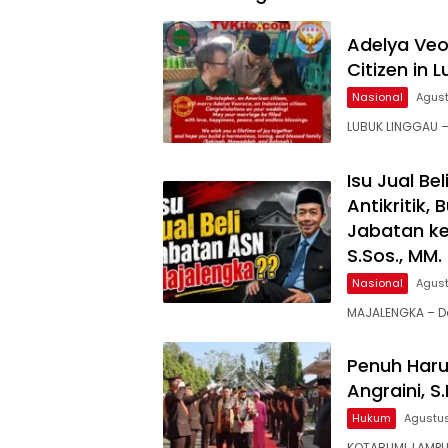
Pelang
Adelya Veo
Citizen in 
Nasional
Agust
LUBUK LINGGAU –
Isu Jual B
Antikritik,
Jabatan ke
S.Sos., MM
Nasional
Agust
MAJALENGKA – D
Penuh Haru
Angraini, S
Hukum
Agustus
KOTABUMI, LAMPU