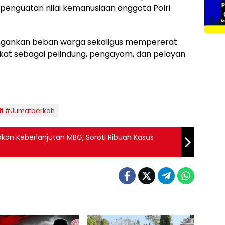
 penguatan nilai kemanusiaan anggota Polri
ingankan beban warga sekaligus mempererat
kat sebagai pelindung, pengayom, dan pelayan
ti #Jumatberkah
kan Keberlanjutan MBG, Soroti Ribuan Kasus