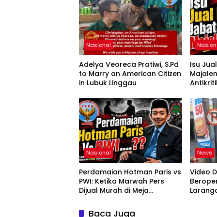
Nasional
Nasion
Adelya Veoreca Pratiwi, S.Pd
Isu Jua
to Marry an American Citizen
Majale
in Lubuk Linggau
Antikri
Proses 
Jabatan
Aceng S
MM. Ke
Pusat 
Nasional
News
Perdamaian Hotman Paris vs
Video D
PWI: Ketika Marwah Pers
Berope
Dijual Murah di Meja
Laranga
Kekuasaan Oleh: Aceng
Lubukli
Syamsul Hadie (ASH)”
Wargan
Baca Juga