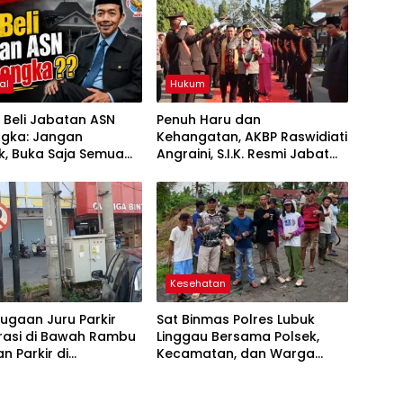
al
Hukum
l Beli Jabatan ASN
Penuh Haru dan
ngka: Jangan
Kehangatan, AKBP Raswidiati
tik, Buka Saja Semua
Angraini, S.I.K. Resmi Jabat
Rotasi dan Mutasi
Kapolres Lampung Utara
 kepada Publik Oleh:
yamsul Hadie, S.Sos.,
tua Dewan Pembina
ASWIN
Kesehatan
ugaan Juru Parkir
Sat Binmas Polres Lubuk
rasi di Bawah Rambu
Linggau Bersama Polsek,
n Parkir di
Kecamatan, dan Warga
nggau Viral,
Gelar Gotong Royong
et Soroti Dugaan
Bersihkan Siring Agung