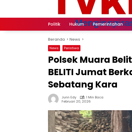
Langsung
ke
konten
Politik
Hukum
Pemerintahan
Beranda
News
News
Peristiwa
Polsek Muara Beli
BELITI Jumat Berk
Sebatang Kara
Junn Edy
1 Min Baca
Februari 20, 2026