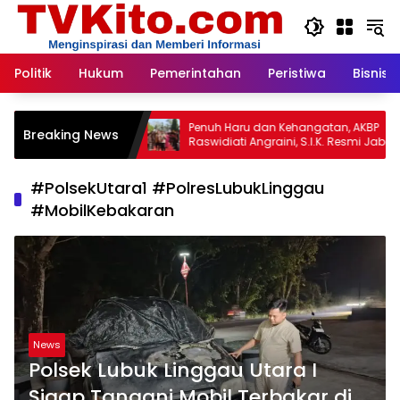
Langsung
ke
konten
Politik
Hukum
Pemerintahan
Peristiwa
Bisnis
gka:
Penuh Haru dan Kehangatan, AKBP
Pe
Breaking News
ua
Raswidiati Angraini, S.I.K. Resmi Jabat
Ma
n
Kapolres Lampung Utara
Ke
ul
(A
embina
#PolsekUtara1 #PolresLubukLinggau
#MobilKebakaran
News
Polsek Lubuk Linggau Utara I
Sigap Tangani Mobil Terbakar di