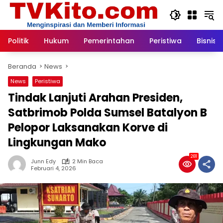
Langsung
ke
konten
Politik
Hukum
Pemerintahan
Peristiwa
Bisnis
Beranda
News
News
Peristiwa
Tindak Lanjuti Arahan Presiden,
Satbrimob Polda Sumsel Batalyon B
Pelopor Laksanakan Korve di
Lingkungan Mako
281
Junn Edy
2 Min Baca
Februari 4, 2026