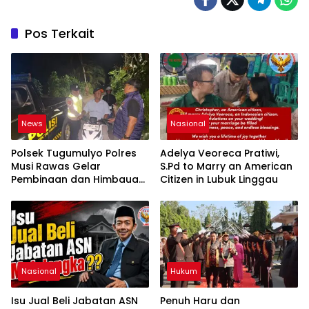
International Journalists)
Pos Terkait
News
Nasional
Polsek Tugumulyo Polres
Adelya Veoreca Pratiwi,
Musi Rawas Gelar
S.Pd to Marry an American
Pembinaan dan Himbauan
Citizen in Lubuk Linggau
di Lokasi Balap Liar Jalan
Lintas Kalibening
Nasional
Hukum
Isu Jual Beli Jabatan ASN
Penuh Haru dan