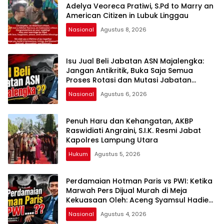
Adelya Veoreca Pratiwi, S.Pd to Marry an
American Citizen in Lubuk Linggau
Nasional
Agustus 8, 2026
Isu Jual Beli Jabatan ASN Majalengka:
Jangan Antikritik, Buka Saja Semua
Proses Rotasi dan Mutasi Jabatan
kepada Publik Oleh: Aceng Syamsul
Nasional
Agustus 6, 2026
Hadie, S.Sos., MM. Ketua Dewan Pembina
Pusat ASWIN
Penuh Haru dan Kehangatan, AKBP
Raswidiati Angraini, S.I.K. Resmi Jabat
Kapolres Lampung Utara
Hukum
Agustus 5, 2026
Perdamaian Hotman Paris vs PWI: Ketika
Marwah Pers Dijual Murah di Meja
Kekuasaan Oleh: Aceng Syamsul Hadie
(ASH)”
Nasional
Agustus 4, 2026