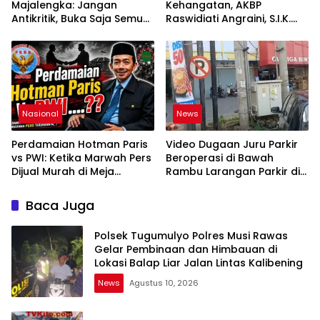
Majalengka: Jangan
Kehangatan, AKBP
Antikritik, Buka Saja Semua
Raswidiati Angraini, S.I.K.
Proses Rotasi dan Mutasi
Resmi Jabat Kapolres
Jabatan kepada Publik
Lampung Utara
Oleh: Aceng Syamsul
Hadie, S.Sos., MM. Ketua
Dewan Pembina Pusat
ASWIN
Nasional
News
Perdamaian Hotman Paris
Video Dugaan Juru Parkir
vs PWI: Ketika Marwah Pers
Beroperasi di Bawah
Dijual Murah di Meja
Rambu Larangan Parkir di
Kekuasaan Oleh: Aceng
Lubuklinggau Viral,
Syamsul Hadie (ASH)”
Warganet Soroti Dugaan
Baca Juga
Pelanggaran
Polsek Tugumulyo Polres Musi Rawas
Gelar Pembinaan dan Himbauan di
Lokasi Balap Liar Jalan Lintas Kalibening
News
Agustus 10, 2026