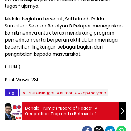
tugas,” ujarnya.
Melalui kegiatan tersebut, Satbrimob Polda
Sumatera Selatan Batalyon B Pelopor menegaskan
komitmennya untuk terus mendukung program
pemerintah serta berperan aktif dalam menjaga
kebersihan lingkungan sebagai bagian dari
pengabdian kepada masyarakat.
( JUN ).
Post Views:
281
Tag:
#Lubuklinggau #Brimob #AkbpAndiyano
Donald Trump’s “Board of Peace”: A
Geopolitical Trap and a Betrayal of
Constitutional Mandate By Aceng Syamsul
Hadie, S.Sos., MM. Chairman of the Advisory
Board of DPP ASWIN (Association of